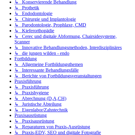
↳ Konservierende Behandlung
↳ Prothetik
↳ Endodontologie
↳ Chirurgie und Implantologie
↳ Parodontologie, Prophlaxe, CMD
↳ Kieferorthopädie
↳ Cerec und digitale Abformung, Chairsidesysteme,
Scanner
↳ Innovative Behandlungsmethoden, Interdisziplinäres
↳ die jungen wilden - endo
Fortbildung
↳ Allgemeine Fortbildungsthemen
↳ Interessante Behandlungsfälle
↳ Berichte von Fortbildungsveranstaltungen
Praxisführung
↳ Praxisführung
↳ Praxishygiene
↳ Abrechnung (D,A,CH)
↳ Juristische Abteilung
↳ Eigenlabor/Zahntechnik
Praxisausrüstung
↳ Praxisausrüstung
↳ Reparaturen von Praxis-Ausrüstung
↳ Praxis-EDV, SEO und digitale Fotografie