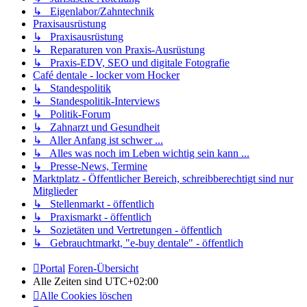
↳ Eigenlabor/Zahntechnik
Praxisausrüstung
↳ Praxisausrüstung
↳ Reparaturen von Praxis-Ausrüstung
↳ Praxis-EDV, SEO und digitale Fotografie
Café dentale - locker vom Hocker
↳ Standespolitik
↳ Standespolitik-Interviews
↳ Politik-Forum
↳ Zahnarzt und Gesundheit
↳ Aller Anfang ist schwer ...
↳ Alles was noch im Leben wichtig sein kann ...
↳ Presse-News, Termine
Marktplatz - Öffentlicher Bereich, schreibberechtigt sind nur
Mitglieder
↳ Stellenmarkt - öffentlich
↳ Praxismarkt - öffentlich
↳ Sozietäten und Vertretungen - öffentlich
↳ Gebrauchtmarkt, "e-buy dentale" - öffentlich
Portal
Foren-Übersicht
Alle Zeiten sind
UTC+02:00
Alle Cookies löschen