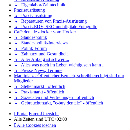
↳ Eigenlabor/Zahntechnik
Praxisausrüstung
↳ Praxisausrüstung
↳ Reparaturen von Praxis-Ausrüstung
↳ Praxis-EDV, SEO und digitale Fotografie
Café dentale - locker vom Hocker
↳ Standespolitik
↳ Standespolitik-Interviews
↳ Politik-Forum
↳ Zahnarzt und Gesundheit
↳ Aller Anfang ist schwer ...
↳ Alles was noch im Leben wichtig sein kann ...
↳ Presse-News, Termine
Marktplatz - Öffentlicher Bereich, schreibberechtigt sind nur
Mitglieder
↳ Stellenmarkt - öffentlich
↳ Praxismarkt - öffentlich
↳ Sozietäten und Vertretungen - öffentlich
↳ Gebrauchtmarkt, "e-buy dentale" - öffentlich
Portal
Foren-Übersicht
Alle Zeiten sind
UTC+02:00
Alle Cookies löschen