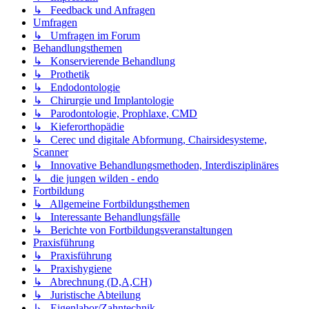
↳ Feedback und Anfragen
Umfragen
↳ Umfragen im Forum
Behandlungsthemen
↳ Konservierende Behandlung
↳ Prothetik
↳ Endodontologie
↳ Chirurgie und Implantologie
↳ Parodontologie, Prophlaxe, CMD
↳ Kieferorthopädie
↳ Cerec und digitale Abformung, Chairsidesysteme,
Scanner
↳ Innovative Behandlungsmethoden, Interdisziplinäres
↳ die jungen wilden - endo
Fortbildung
↳ Allgemeine Fortbildungsthemen
↳ Interessante Behandlungsfälle
↳ Berichte von Fortbildungsveranstaltungen
Praxisführung
↳ Praxisführung
↳ Praxishygiene
↳ Abrechnung (D,A,CH)
↳ Juristische Abteilung
↳ Eigenlabor/Zahntechnik