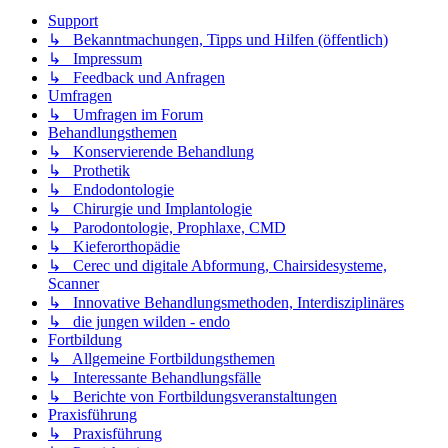
Support
↳ Bekanntmachungen, Tipps und Hilfen (öffentlich)
↳ Impressum
↳ Feedback und Anfragen
Umfragen
↳ Umfragen im Forum
Behandlungsthemen
↳ Konservierende Behandlung
↳ Prothetik
↳ Endodontologie
↳ Chirurgie und Implantologie
↳ Parodontologie, Prophlaxe, CMD
↳ Kieferorthopädie
↳ Cerec und digitale Abformung, Chairsidesysteme,
Scanner
↳ Innovative Behandlungsmethoden, Interdisziplinäres
↳ die jungen wilden - endo
Fortbildung
↳ Allgemeine Fortbildungsthemen
↳ Interessante Behandlungsfälle
↳ Berichte von Fortbildungsveranstaltungen
Praxisführung
↳ Praxisführung