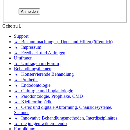
Gehe zu
Support
↳ Bekanntmachungen, Tipps und Hilfen (öffentlich)
↳ Impressum
↳ Feedback und Anfragen
Umfragen
↳ Umfragen im Forum
Behandlungsthemen
↳ Konservierende Behandlung
↳ Prothetik
↳ Endodontologie
↳ Chirurgie und Implantologie
↳ Parodontologie, Prophlaxe, CMD
↳ Kieferorthopädie
↳ Cerec und digitale Abformung, Chairsidesysteme,
Scanner
↳ Innovative Behandlungsmethoden, Interdisziplinäres
↳ die jungen wilden - endo
Fortbildung