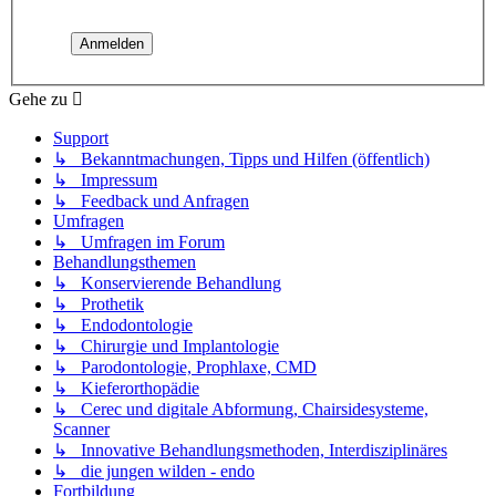
Gehe zu
Support
↳ Bekanntmachungen, Tipps und Hilfen (öffentlich)
↳ Impressum
↳ Feedback und Anfragen
Umfragen
↳ Umfragen im Forum
Behandlungsthemen
↳ Konservierende Behandlung
↳ Prothetik
↳ Endodontologie
↳ Chirurgie und Implantologie
↳ Parodontologie, Prophlaxe, CMD
↳ Kieferorthopädie
↳ Cerec und digitale Abformung, Chairsidesysteme,
Scanner
↳ Innovative Behandlungsmethoden, Interdisziplinäres
↳ die jungen wilden - endo
Fortbildung