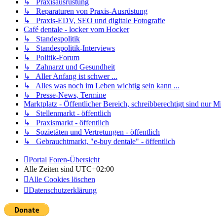
↳ Praxisausrüstung
↳ Reparaturen von Praxis-Ausrüstung
↳ Praxis-EDV, SEO und digitale Fotografie
Café dentale - locker vom Hocker
↳ Standespolitik
↳ Standespolitik-Interviews
↳ Politik-Forum
↳ Zahnarzt und Gesundheit
↳ Aller Anfang ist schwer ...
↳ Alles was noch im Leben wichtig sein kann ...
↳ Presse-News, Termine
Marktplatz - Öffentlicher Bereich, schreibberechtigt sind nur Mi
↳ Stellenmarkt - öffentlich
↳ Praxismarkt - öffentlich
↳ Sozietäten und Vertretungen - öffentlich
↳ Gebrauchtmarkt, "e-buy dentale" - öffentlich
Portal
Foren-Übersicht
Alle Zeiten sind
UTC+02:00
Alle Cookies löschen
Datenschutzerklärung