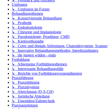
↳ Feedback und Anfragen
Umfragen
↳ Umfragen im Forum
Behandlungsthemen
↳ Konservierende Behandlung
↳ Prothetik
↳ Endodontologie
↳ Chirurgie und Implantologie
↳ Parodontologie, Prophlaxe, CMD
↳ Kieferorthopädie
↳ Cerec und digitale Abformung, Chairsidesysteme, Scanner
↳ Innovative Behandlungsmethoden, Interdisziplinäres
↳ die jungen wilden - endo
Fortbildung
↳ Allgemeine Fortbildungsthemen
↳ Interessante Behandlungsfälle
↳ Berichte von Fortbildungsveranstaltungen
Praxisführung
↳ Praxisführung
↳ Praxishygiene
↳ Abrechnung (D,A,CH)
↳ Juristische Abteilung
↳ Eigenlabor/Zahntechnik
Praxisausrüstung