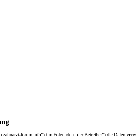
ung
rum.zahnarzt-forum.info“) (im Folgenden „der Betreiber“) die Daten v