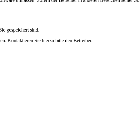
oftware umfassen. Sofern der Betreiber in anderen Bereichen seiner So
ie gespeichert sind.
n. Kontaktieren Sie hierzu bitte den Betreiber.