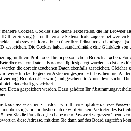
mehrere Cookies. Cookies sind kleine Textdateien, die Ihr Browser al
le ID Ihrer Sitzung (damit Ihnen alle Seitenaufrufe zugeordnet werden 
meldet sind) sowie Informationen über Ihre Teilnahme an Umfragen (sof
-ID gespeichert. Die Cookies haben standardmäßig eine Gültigkeit von e
rierung, in Ihrem Profil oder Ihrem persönlichem Bereich angeben. Für 
eiber weitere Daten als notwendig festgelegt wurden, so ist dies für 
so werden die dort eingegebenen Daten ebenfalls gespeichert. Gleiches g
 wird weiterhin bei folgenden Aktionen gespeichert: Löschen und Ände
ktivierung, Benutzer-Passwort) und gescheiterte Anmeldeversuche. D
d nicht dauerhaft gespeichert.
itere Daten gespeichert werden. Dazu gehören Ihr Abstimmungsverhalte
nen.
rt, so dass es sicher ist. Jedoch wird Ihnen empfohlen, dieses Passwo
ie mit ihm sorgsam um. Insbesondere wird Sie kein Vertreter des Betrei
o können Sie die Funktion „Ich habe mein Passwort vergessen“ benutz
sswort an diese Adresse, mit dem Sie dann auf das Board zugreifen kön