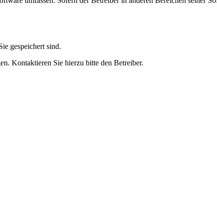
oftware umfassen. Sofern der Betreiber in anderen Bereichen seiner So
ie gespeichert sind.
n. Kontaktieren Sie hierzu bitte den Betreiber.