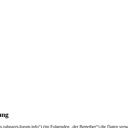
ung
rum.zahnarzt-forum.info“) (im Folgenden „der Betreiber“) die Daten v