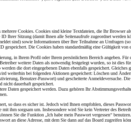
mehrere Cookies. Cookies sind kleine Textdateien, die Ihr Browser al
le ID Ihrer Sitzung (damit Ihnen alle Seitenaufrufe zugeordnet werden 
meldet sind) sowie Informationen über Ihre Teilnahme an Umfragen (sof
-ID gespeichert. Die Cookies haben standardmäßig eine Gültigkeit von e
rierung, in Ihrem Profil oder Ihrem persönlichem Bereich angeben. Für 
eiber weitere Daten als notwendig festgelegt wurden, so ist dies für 
so werden die dort eingegebenen Daten ebenfalls gespeichert. Gleiches g
 wird weiterhin bei folgenden Aktionen gespeichert: Löschen und Ände
ktivierung, Benutzer-Passwort) und gescheiterte Anmeldeversuche. D
d nicht dauerhaft gespeichert.
itere Daten gespeichert werden. Dazu gehören Ihr Abstimmungsverhalte
nen.
rt, so dass es sicher ist. Jedoch wird Ihnen empfohlen, dieses Passwo
ie mit ihm sorgsam um. Insbesondere wird Sie kein Vertreter des Betrei
o können Sie die Funktion „Ich habe mein Passwort vergessen“ benutz
sswort an diese Adresse, mit dem Sie dann auf das Board zugreifen kön