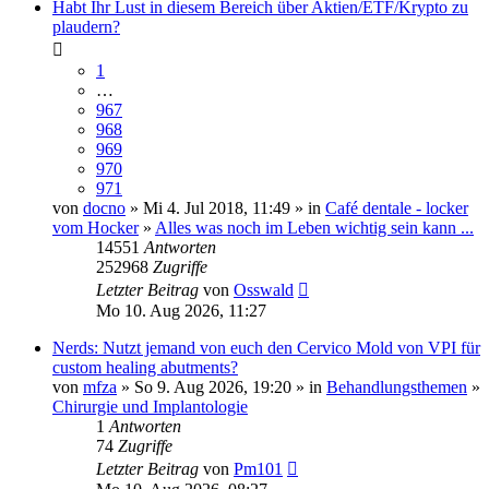
Habt Ihr Lust in diesem Bereich über Aktien/ETF/Krypto zu
plaudern?
1
…
967
968
969
970
971
von
docno
» Mi 4. Jul 2018, 11:49 » in
Café dentale - locker
vom Hocker
»
Alles was noch im Leben wichtig sein kann ...
14551
Antworten
252968
Zugriffe
Letzter Beitrag
von
Osswald
Mo 10. Aug 2026, 11:27
Nerds: Nutzt jemand von euch den Cervico Mold von VPI für
custom healing abutments?
von
mfza
» So 9. Aug 2026, 19:20 » in
Behandlungsthemen
»
Chirurgie und Implantologie
1
Antworten
74
Zugriffe
Letzter Beitrag
von
Pm101