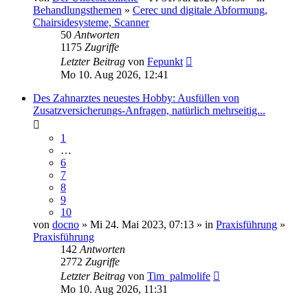
Behandlungsthemen
»
Cerec und digitale Abformung,
Chairsidesysteme, Scanner
50
Antworten
1175
Zugriffe
Letzter Beitrag
von
Fepunkt
Mo 10. Aug 2026, 12:41
Des Zahnarztes neuestes Hobby: Ausfüllen von
Zusatzversicherungs-Anfragen, natürlich mehrseitig...
1
…
6
7
8
9
10
von
docno
» Mi 24. Mai 2023, 07:13 » in
Praxisführung
»
Praxisführung
142
Antworten
2772
Zugriffe
Letzter Beitrag
von
Tim_palmolife
Mo 10. Aug 2026, 11:31