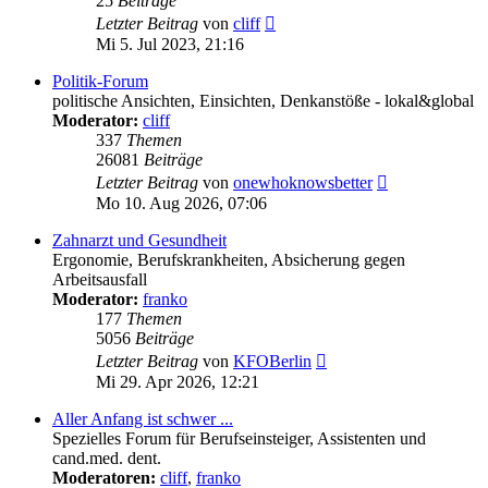
25
Beiträge
Neuester
Letzter Beitrag
von
cliff
Beitrag
Mi 5. Jul 2023, 21:16
Politik-Forum
politische Ansichten, Einsichten, Denkanstöße - lokal&global
Moderator:
cliff
337
Themen
26081
Beiträge
Neuester
Letzter Beitrag
von
onewhoknowsbetter
Beitrag
Mo 10. Aug 2026, 07:06
Zahnarzt und Gesundheit
Ergonomie, Berufskrankheiten, Absicherung gegen
Arbeitsausfall
Moderator:
franko
177
Themen
5056
Beiträge
Neuester
Letzter Beitrag
von
KFOBerlin
Beitrag
Mi 29. Apr 2026, 12:21
Aller Anfang ist schwer ...
Spezielles Forum für Berufseinsteiger, Assistenten und
cand.med. dent.
Moderatoren:
cliff
,
franko