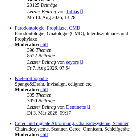
20125
Beiträge
Neuester
Letzter Beitrag
von
Tobias
Beitrag
Mo 10. Aug 2026, 13:28
Parodontologie, Prophlaxe, CMD
Parodontologie, Gnatologie (CMD), Interdisziplinäres und
Prophylaxe
Moderator:
cliff
398
Themen
8522
Beiträge
Neuester
Letzter Beitrag
von
eeyore
Beitrag
Fr 7. Aug 2026, 07:54
Kieferorthopädie
Spange&Draht, Invisalign, ecligner, etc.
Moderator:
cliff
305
Themen
3050
Beiträge
Neuester
Letzter Beitrag
von
Dentinette
Beitrag
Di 3. Mär 2026, 09:17
Cerec und digitale Abformung, Chairsidesysteme, Scanner
Chairsidesysteme, Scanner, Cerec, Omnicam, Schleifgeräte
Moderator:
cliff