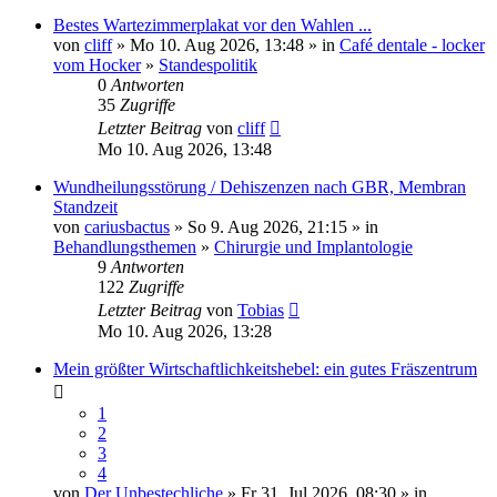
Bestes Wartezimmerplakat vor den Wahlen ...
von
cliff
» Mo 10. Aug 2026, 13:48 » in
Café dentale - locker
vom Hocker
»
Standespolitik
0
Antworten
35
Zugriffe
Letzter Beitrag
von
cliff
Mo 10. Aug 2026, 13:48
Wundheilungsstörung / Dehiszenzen nach GBR, Membran
Standzeit
von
cariusbactus
» So 9. Aug 2026, 21:15 » in
Behandlungsthemen
»
Chirurgie und Implantologie
9
Antworten
122
Zugriffe
Letzter Beitrag
von
Tobias
Mo 10. Aug 2026, 13:28
Mein größter Wirtschaftlichkeitshebel: ein gutes Fräszentrum
1
2
3
4
von
Der Unbestechliche
» Fr 31. Jul 2026, 08:30 » in