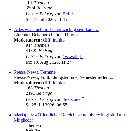
101
Themen
3504
Beiträge
Neuester
Letzter Beitrag
von
Bob
Beitrag
So 19. Jul 2026, 11:45
Alles was noch im Leben wichtig sein kann ...
Literatur, Bekanntschaften, Humor
Moderatoren:
cliff
,
franko
814
Themen
41825
Beiträge
Neuester
Letzter Beitrag
von
Osswald
Beitrag
Mo 10. Aug 2026, 11:27
Presse-News, Termine
Presse-News, Fortbildungstermine, Semestertreffen ...
Moderatoren:
cliff
,
franko
168
Themen
2195
Beiträge
Neuester
Letzter Beitrag
von
flexistone
Beitrag
Sa 25. Jul 2026, 06:55
Marktplatz - Öffentlicher Bereich, schreibberechtigt sind nur
Mitglieder
Themen
Beiträge