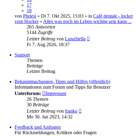
17
18
von
Phriesi
» Di 7. Okt 2025, 15:03 » in
Café dentale - locker
vom Hocker
»
Alles was noch im Leben wichtig sein kann ...
265
Antworten
5144
Zugriffe
Letzter Beitrag
von
LunaStella
Fr 7. Aug 2026, 18:37
Support
Themen
Beiträge
Letzter Beitrag
Bekanntmachungen, Tipps und Hilfen (öffentlich)
Informationen zum Forum und Tipps für Benutzer
Unterforum:
Impressum
26
Themen
30
Beiträge
Neuester
Letzter Beitrag
von
franko
Beitrag
Mo 30. Jan 2023, 14:32
Feedback und Anfragen
Für Rückmeldungen, Kritiken oder Fragen