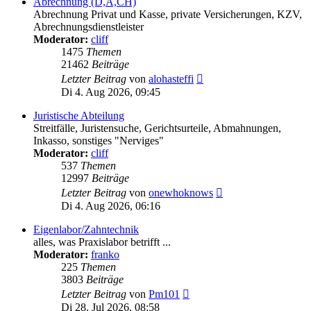
Abrechnung (D,A,CH)
Abrechnung Privat und Kasse, private Versicherungen, KZV,
Abrechnungsdienstleister
Moderator:
cliff
1475
Themen
21462
Beiträge
Neuester
Letzter Beitrag
von
alohasteffi
Beitrag
Di 4. Aug 2026, 09:45
Juristische Abteilung
Streitfälle, Juristensuche, Gerichtsurteile, Abmahnungen,
Inkasso, sonstiges "Nerviges"
Moderator:
cliff
537
Themen
12997
Beiträge
Neuester
Letzter Beitrag
von
onewhoknows
Beitrag
Di 4. Aug 2026, 06:16
Eigenlabor/Zahntechnik
alles, was Praxislabor betrifft ...
Moderator:
franko
225
Themen
3803
Beiträge
Neuester
Letzter Beitrag
von
Pm101
Beitrag
Di 28. Jul 2026, 08:58