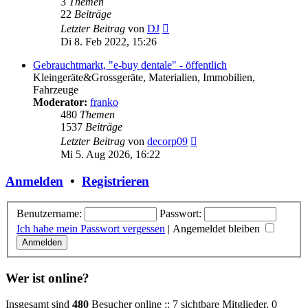
3
Themen
22
Beiträge
Neuester
Letzter Beitrag
von
DJ
Beitrag
Di 8. Feb 2022, 15:26
Gebrauchtmarkt, "e-buy dentale" - öffentlich
Kleingeräte&Grossgeräte, Materialien, Immobilien,
Fahrzeuge
Moderator:
franko
480
Themen
1537
Beiträge
Neuester
Letzter Beitrag
von
decorp09
Beitrag
Mi 5. Aug 2026, 16:22
Anmelden
•
Registrieren
Benutzername:
Passwort:
Ich habe mein Passwort vergessen
|
Angemeldet bleiben
Wer ist online?
Insgesamt sind
480
Besucher online :: 7 sichtbare Mitglieder, 0