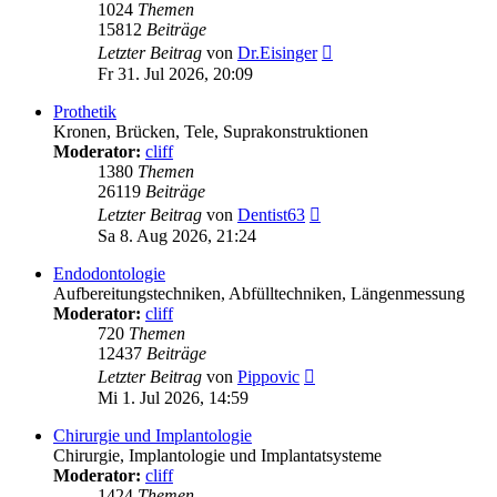
1024
Themen
15812
Beiträge
Neuester
Letzter Beitrag
von
Dr.Eisinger
Beitrag
Fr 31. Jul 2026, 20:09
Prothetik
Kronen, Brücken, Tele, Suprakonstruktionen
Moderator:
cliff
1380
Themen
26119
Beiträge
Neuester
Letzter Beitrag
von
Dentist63
Beitrag
Sa 8. Aug 2026, 21:24
Endodontologie
Aufbereitungstechniken, Abfülltechniken, Längenmessung
Moderator:
cliff
720
Themen
12437
Beiträge
Neuester
Letzter Beitrag
von
Pippovic
Beitrag
Mi 1. Jul 2026, 14:59
Chirurgie und Implantologie
Chirurgie, Implantologie und Implantatsysteme
Moderator:
cliff
1424
Themen