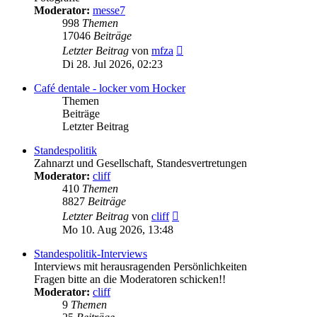
Moderator:
messe7
998
Themen
17046
Beiträge
Neuester
Letzter Beitrag
von
mfza
Beitrag
Di 28. Jul 2026, 02:23
Café dentale - locker vom Hocker
Themen
Beiträge
Letzter Beitrag
Standespolitik
Zahnarzt und Gesellschaft, Standesvertretungen
Moderator:
cliff
410
Themen
8827
Beiträge
Neuester
Letzter Beitrag
von
cliff
Beitrag
Mo 10. Aug 2026, 13:48
Standespolitik-Interviews
Interviews mit herausragenden Persönlichkeiten
Fragen bitte an die Moderatoren schicken!!
Moderator:
cliff
9
Themen