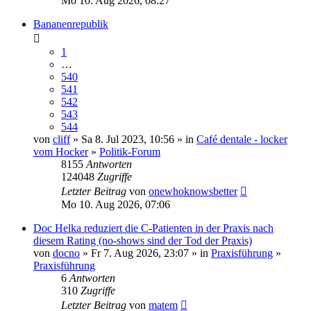
Mo 10. Aug 2026, 08:27
Bananenrepublik
1
…
540
541
542
543
544
von
cliff
» Sa 8. Jul 2023, 10:56 » in
Café dentale - locker
vom Hocker
»
Politik-Forum
8155
Antworten
124048
Zugriffe
Letzter Beitrag
von
onewhoknowsbetter
Mo 10. Aug 2026, 07:06
Doc Helka reduziert die C-Patienten in der Praxis nach
diesem Rating (no-shows sind der Tod der Praxis)
von
docno
» Fr 7. Aug 2026, 23:07 » in
Praxisführung
»
Praxisführung
6
Antworten
310
Zugriffe
Letzter Beitrag
von
matem