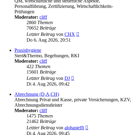
QM, wirtschaftliche und steuerliche Aspekte,
Personalführung, Zertifizierung, Wirtschaftlichkeits-
Prüfungen
Moderator:
cliff
2860
Themen
70652
Beiträge
Neuester
Letzter Beitrag
von
CHX
Beitrag
Do 6. Aug 2026, 20:51
Praxishygiene
Steri&Thermo, Begehungen, RKI
Moderator:
cliff
422
Themen
15601
Beiträge
Neuester
Letzter Beitrag
von
DJ
Beitrag
Di 4. Aug 2026, 09:42
Abrechnung (D,A,CH)
Abrechnung Privat und Kasse, private Versicherungen, KZV,
Abrechnungsdienstleister
Moderator:
cliff
1475
Themen
21462
Beiträge
Neuester
Letzter Beitrag
von
alohasteffi
Beitrag
Di 4. Aug 2026, 09:45