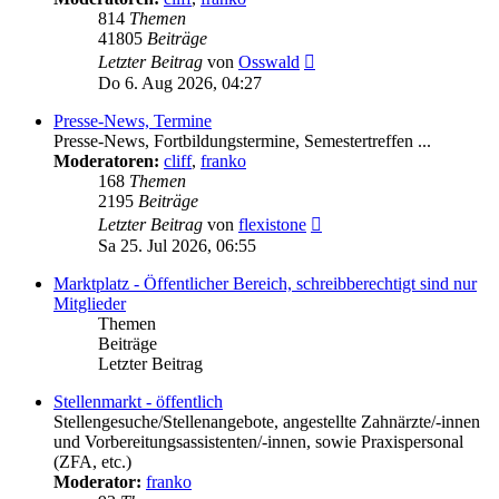
814
Themen
41805
Beiträge
Neuester
Letzter Beitrag
von
Osswald
Beitrag
Do 6. Aug 2026, 04:27
Presse-News, Termine
Presse-News, Fortbildungstermine, Semestertreffen ...
Moderatoren:
cliff
,
franko
168
Themen
2195
Beiträge
Neuester
Letzter Beitrag
von
flexistone
Beitrag
Sa 25. Jul 2026, 06:55
Marktplatz - Öffentlicher Bereich, schreibberechtigt sind nur
Mitglieder
Themen
Beiträge
Letzter Beitrag
Stellenmarkt - öffentlich
Stellengesuche/Stellenangebote, angestellte Zahnärzte/-innen
und Vorbereitungsassistenten/-innen, sowie Praxispersonal
(ZFA, etc.)
Moderator:
franko