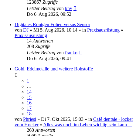
123867
Zugriffe
Letzter Beitrag
von
knv
Do 6. Aug 2026, 09:52
Digitales Röntgen Folien versus Sensor
von
DJ
» Mi 5. Aug 2026, 10:14 » in
Praxisausrüstung
»
Praxisausrüstung
14
Antworten
208
Zugriffe
Letzter Beitrag
von
franko
Do 6. Aug 2026, 09:41
Gold, Edelmetalle und weitere Rohstoffe
1
…
14
15
16
17
18
von
Phriesi
» Di 7. Okt 2025, 15:03 » in
Café dentale - locker
vom Hocker
»
Alles was noch im Leben wichtig sein kann ...
260
Antworten
5060
Zugriffe