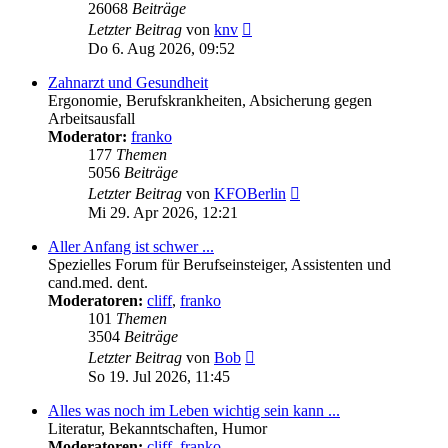
26068
Beiträge
Neuester
Letzter Beitrag
von
knv
Beitrag
Do 6. Aug 2026, 09:52
Zahnarzt und Gesundheit
Ergonomie, Berufskrankheiten, Absicherung gegen
Arbeitsausfall
Moderator:
franko
177
Themen
5056
Beiträge
Neuester
Letzter Beitrag
von
KFOBerlin
Beitrag
Mi 29. Apr 2026, 12:21
Aller Anfang ist schwer ...
Spezielles Forum für Berufseinsteiger, Assistenten und
cand.med. dent.
Moderatoren:
cliff
,
franko
101
Themen
3504
Beiträge
Neuester
Letzter Beitrag
von
Bob
Beitrag
So 19. Jul 2026, 11:45
Alles was noch im Leben wichtig sein kann ...
Literatur, Bekanntschaften, Humor
Moderatoren:
cliff
,
franko