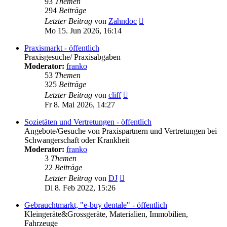
93
Themen
294
Beiträge
Neuester
Letzter Beitrag
von
Zahndoc
Beitrag
Mo 15. Jun 2026, 16:14
Praxismarkt - öffentlich
Praxisgesuche/ Praxisabgaben
Moderator:
franko
53
Themen
325
Beiträge
Neuester
Letzter Beitrag
von
cliff
Beitrag
Fr 8. Mai 2026, 14:27
Sozietäten und Vertretungen - öffentlich
Angebote/Gesuche von Praxispartnern und Vertretungen bei
Schwangerschaft oder Krankheit
Moderator:
franko
3
Themen
22
Beiträge
Neuester
Letzter Beitrag
von
DJ
Beitrag
Di 8. Feb 2022, 15:26
Gebrauchtmarkt, "e-buy dentale" - öffentlich
Kleingeräte&Grossgeräte, Materialien, Immobilien,
Fahrzeuge