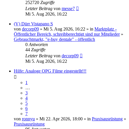
252720
Zugriffe
Letzter Beitrag
von
messe7
Mi 5. Aug 2026, 16:22
(V) Dürr Vistapano S
von
decorp09
» Mi 5. Aug 2026, 16:22 » in
Marktplatz -
Öffentlicher Bereich, schreibberechtigt sind nur Mitglieder
»
Gebrauchtmarkt, "e-buy dentale" - öffentlich
0
Antworten
44
Zugriffe
Letzter Beitrag
von
decorp09
Mi 5. Aug 2026, 16:22
Hilfe: Analoge OPG Filme eingestellt!!!
1
…
3
4
5
6
7
von
ronnyu
» Mi 22. Apr 2026, 18:00 » in
Praxisausrüstung
»
Praxisausrüstung