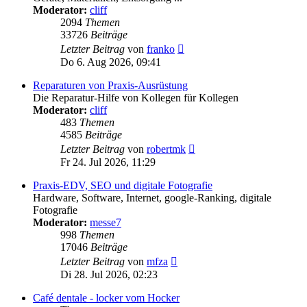
Moderator:
cliff
2094
Themen
33726
Beiträge
Neuester
Letzter Beitrag
von
franko
Beitrag
Do 6. Aug 2026, 09:41
Reparaturen von Praxis-Ausrüstung
Die Reparatur-Hilfe von Kollegen für Kollegen
Moderator:
cliff
483
Themen
4585
Beiträge
Neuester
Letzter Beitrag
von
robertmk
Beitrag
Fr 24. Jul 2026, 11:29
Praxis-EDV, SEO und digitale Fotografie
Hardware, Software, Internet, google-Ranking, digitale
Fotografie
Moderator:
messe7
998
Themen
17046
Beiträge
Neuester
Letzter Beitrag
von
mfza
Beitrag
Di 28. Jul 2026, 02:23
Café dentale - locker vom Hocker