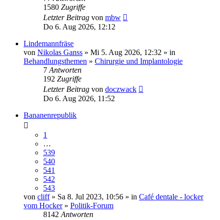
1580
Zugriffe
Letzter Beitrag
von
mbw
Do 6. Aug 2026, 12:12
Lindemannfräse
von
Nikolas Ganss
» Mi 5. Aug 2026, 12:32 » in
Behandlungsthemen
»
Chirurgie und Implantologie
7
Antworten
192
Zugriffe
Letzter Beitrag
von
doczwack
Do 6. Aug 2026, 11:52
Bananenrepublik
1
…
539
540
541
542
543
von
cliff
» Sa 8. Jul 2023, 10:56 » in
Café dentale - locker
vom Hocker
»
Politik-Forum
8142
Antworten