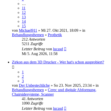
…
11
12
13
14
15
von
Michael911
» Mi 27. Okt 2021, 18:09 » in
Behandlungsthemen
»
Prothetik
212
Antworten
5211
Zugriffe
Letzter Beitrag
von
lucasd
Mi 5. Aug 2026, 11:58
Zirkon aus dem 3D Drucker - Wer hat's schon ausprobiert?
1
2
3
von
Der Unbestechliche
» So 23. Nov 2025, 23:34 » in
Behandlungsthemen
»
Cerec und digitale Abformung,
Chairsidesysteme, Scanner
41
Antworten
1090
Zugriffe
Letzter Beitrag
von
lucasd