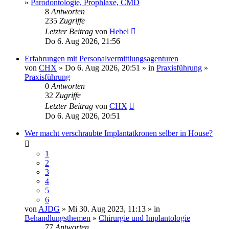
»
Parodontologie, Prophlaxe, CMD
8
Antworten
235
Zugriffe
Letzter Beitrag
von
Hebel
Do 6. Aug 2026, 21:56
Erfahrungen mit Personalvermittlungsagenturen
von
CHX
» Do 6. Aug 2026, 20:51 » in
Praxisführung
»
Praxisführung
0
Antworten
32
Zugriffe
Letzter Beitrag
von
CHX
Do 6. Aug 2026, 20:51
Wer macht verschraubte Implantatkronen selber in House?
1
2
3
4
5
6
von
AJDG
» Mi 30. Aug 2023, 11:13 » in
Behandlungsthemen
»
Chirurgie und Implantologie
77
Antworten