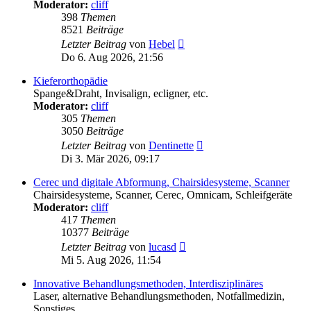
Moderator:
cliff
398
Themen
8521
Beiträge
Neuester
Letzter Beitrag
von
Hebel
Beitrag
Do 6. Aug 2026, 21:56
Kieferorthopädie
Spange&Draht, Invisalign, ecligner, etc.
Moderator:
cliff
305
Themen
3050
Beiträge
Neuester
Letzter Beitrag
von
Dentinette
Beitrag
Di 3. Mär 2026, 09:17
Cerec und digitale Abformung, Chairsidesysteme, Scanner
Chairsidesysteme, Scanner, Cerec, Omnicam, Schleifgeräte
Moderator:
cliff
417
Themen
10377
Beiträge
Neuester
Letzter Beitrag
von
lucasd
Beitrag
Mi 5. Aug 2026, 11:54
Innovative Behandlungsmethoden, Interdisziplinäres
Laser, alternative Behandlungsmethoden, Notfallmedizin,
Sonstiges