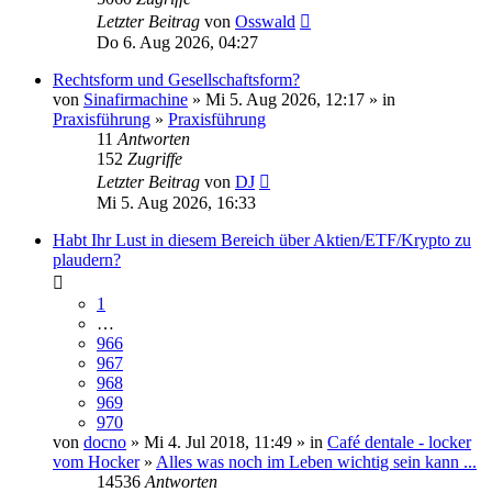
Letzter Beitrag
von
Osswald
Do 6. Aug 2026, 04:27
Rechtsform und Gesellschaftsform?
von
Sinafirmachine
» Mi 5. Aug 2026, 12:17 » in
Praxisführung
»
Praxisführung
11
Antworten
152
Zugriffe
Letzter Beitrag
von
DJ
Mi 5. Aug 2026, 16:33
Habt Ihr Lust in diesem Bereich über Aktien/ETF/Krypto zu
plaudern?
1
…
966
967
968
969
970
von
docno
» Mi 4. Jul 2018, 11:49 » in
Café dentale - locker
vom Hocker
»
Alles was noch im Leben wichtig sein kann ...
14536
Antworten