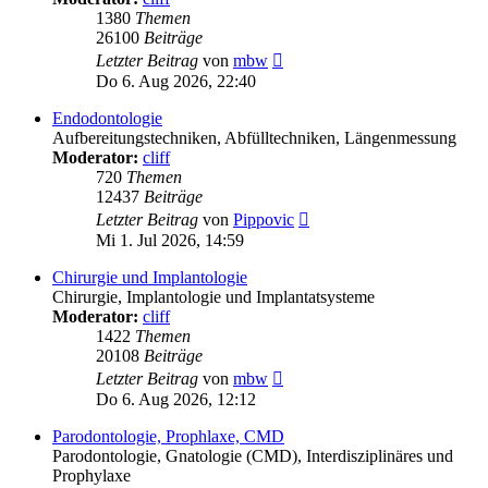
1380
Themen
26100
Beiträge
Neuester
Letzter Beitrag
von
mbw
Beitrag
Do 6. Aug 2026, 22:40
Endodontologie
Aufbereitungstechniken, Abfülltechniken, Längenmessung
Moderator:
cliff
720
Themen
12437
Beiträge
Neuester
Letzter Beitrag
von
Pippovic
Beitrag
Mi 1. Jul 2026, 14:59
Chirurgie und Implantologie
Chirurgie, Implantologie und Implantatsysteme
Moderator:
cliff
1422
Themen
20108
Beiträge
Neuester
Letzter Beitrag
von
mbw
Beitrag
Do 6. Aug 2026, 12:12
Parodontologie, Prophlaxe, CMD
Parodontologie, Gnatologie (CMD), Interdisziplinäres und
Prophylaxe