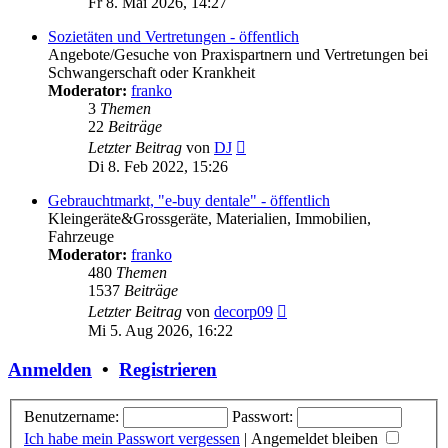
Fr 8. Mai 2026, 14:27
Sozietäten und Vertretungen - öffentlich
Angebote/Gesuche von Praxispartnern und Vertretungen bei
Schwangerschaft oder Krankheit
Moderator:
franko
3
Themen
22
Beiträge
Neuester
Letzter Beitrag
von
DJ
Beitrag
Di 8. Feb 2022, 15:26
Gebrauchtmarkt, "e-buy dentale" - öffentlich
Kleingeräte&Grossgeräte, Materialien, Immobilien,
Fahrzeuge
Moderator:
franko
480
Themen
1537
Beiträge
Neuester
Letzter Beitrag
von
decorp09
Beitrag
Mi 5. Aug 2026, 16:22
Anmelden
•
Registrieren
Benutzername:
Passwort:
Ich habe mein Passwort vergessen
|
Angemeldet bleiben