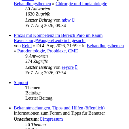
Behandlungsthemen
»
Chirurgie und Implantologie
80
Antworten
1630
Zugriffe
Letzter Beitrag
von
mbw
Fr 7. Aug 2026, 09:34
Praxis mit Kompetenz im Bereich Paro im Raum
Ravensburg/Wangen/Leutkirch gesucht
von
Reini
» Di 4. Aug 2026, 21:59 » in
Behandlungsthemen
»
Parodontologie, Prophlaxe, CMD
9
Antworten
274
Zugriffe
Letzter Beitrag
von
eeyore
Fr 7. Aug 2026, 07:54
Support
Themen
Beiträge
Letzter Beitrag
Bekanntmachungen, Tipps und Hilfen (öffentlich)
Informationen zum Forum und Tipps für Benutzer
Unterforum:
Impressum
26
Themen