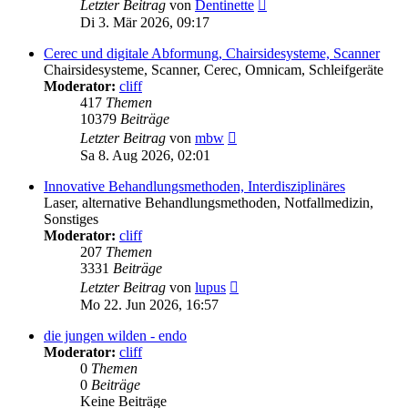
Neuester
Letzter Beitrag
von
Dentinette
Beitrag
Di 3. Mär 2026, 09:17
Cerec und digitale Abformung, Chairsidesysteme, Scanner
Chairsidesysteme, Scanner, Cerec, Omnicam, Schleifgeräte
Moderator:
cliff
417
Themen
10379
Beiträge
Neuester
Letzter Beitrag
von
mbw
Beitrag
Sa 8. Aug 2026, 02:01
Innovative Behandlungsmethoden, Interdisziplinäres
Laser, alternative Behandlungsmethoden, Notfallmedizin,
Sonstiges
Moderator:
cliff
207
Themen
3331
Beiträge
Neuester
Letzter Beitrag
von
lupus
Beitrag
Mo 22. Jun 2026, 16:57
die jungen wilden - endo
Moderator:
cliff
0
Themen
0
Beiträge
Keine Beiträge