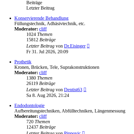
Beiträge
Letzter Beitrag
Konservierende Behandlung
Füllungstechnik, Adhäsivtechnik, etc.
Moderator:
cliff
1024
Themen
15812
Beiträge
Neuester
Letzter Beitrag
von
Dr.Eisinger
Beitrag
Fr 31. Jul 2026, 20:09
Prothetik
Kronen, Brücken, Tele, Suprakonstruktionen
Moderator:
cliff
1380
Themen
26119
Beiträge
Neuester
Letzter Beitrag
von
Dentist63
Beitrag
Sa 8. Aug 2026, 21:24
Endodontologie
Aufbereitungstechniken, Abfülltechniken, Längenmessung
Moderator:
cliff
720
Themen
12437
Beiträge
Neuester
Letzter Beitrag
von
Pippovic