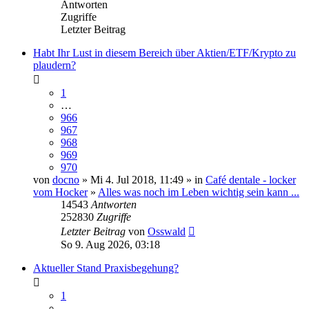
Antworten
Zugriffe
Letzter Beitrag
Habt Ihr Lust in diesem Bereich über Aktien/ETF/Krypto zu
plaudern?
1
…
966
967
968
969
970
von
docno
» Mi 4. Jul 2018, 11:49 » in
Café dentale - locker
vom Hocker
»
Alles was noch im Leben wichtig sein kann ...
14543
Antworten
252830
Zugriffe
Letzter Beitrag
von
Osswald
So 9. Aug 2026, 03:18
Aktueller Stand Praxisbegehung?
1
…