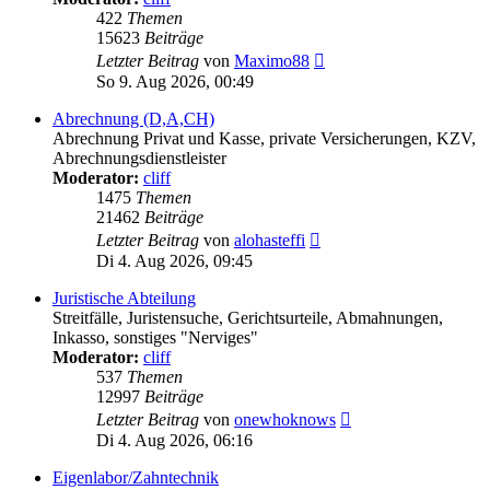
422
Themen
15623
Beiträge
Neuester
Letzter Beitrag
von
Maximo88
Beitrag
So 9. Aug 2026, 00:49
Abrechnung (D,A,CH)
Abrechnung Privat und Kasse, private Versicherungen, KZV,
Abrechnungsdienstleister
Moderator:
cliff
1475
Themen
21462
Beiträge
Neuester
Letzter Beitrag
von
alohasteffi
Beitrag
Di 4. Aug 2026, 09:45
Juristische Abteilung
Streitfälle, Juristensuche, Gerichtsurteile, Abmahnungen,
Inkasso, sonstiges "Nerviges"
Moderator:
cliff
537
Themen
12997
Beiträge
Neuester
Letzter Beitrag
von
onewhoknows
Beitrag
Di 4. Aug 2026, 06:16
Eigenlabor/Zahntechnik