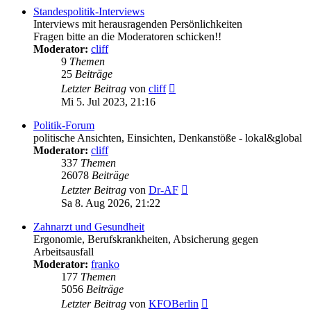
Standespolitik-Interviews
Interviews mit herausragenden Persönlichkeiten
Fragen bitte an die Moderatoren schicken!!
Moderator:
cliff
9
Themen
25
Beiträge
Neuester
Letzter Beitrag
von
cliff
Beitrag
Mi 5. Jul 2023, 21:16
Politik-Forum
politische Ansichten, Einsichten, Denkanstöße - lokal&global
Moderator:
cliff
337
Themen
26078
Beiträge
Neuester
Letzter Beitrag
von
Dr-AF
Beitrag
Sa 8. Aug 2026, 21:22
Zahnarzt und Gesundheit
Ergonomie, Berufskrankheiten, Absicherung gegen
Arbeitsausfall
Moderator:
franko
177
Themen
5056
Beiträge
Neuester
Letzter Beitrag
von
KFOBerlin