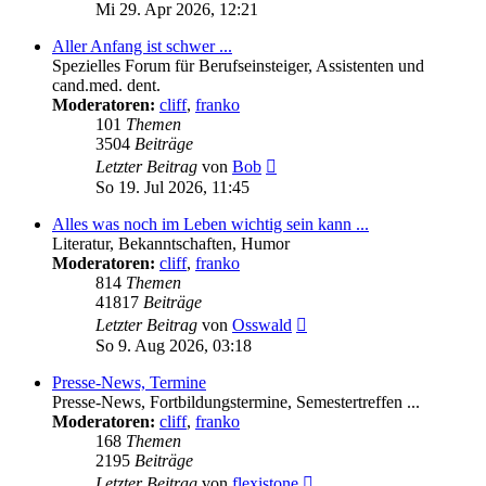
Beitrag
Mi 29. Apr 2026, 12:21
Aller Anfang ist schwer ...
Spezielles Forum für Berufseinsteiger, Assistenten und
cand.med. dent.
Moderatoren:
cliff
,
franko
101
Themen
3504
Beiträge
Neuester
Letzter Beitrag
von
Bob
Beitrag
So 19. Jul 2026, 11:45
Alles was noch im Leben wichtig sein kann ...
Literatur, Bekanntschaften, Humor
Moderatoren:
cliff
,
franko
814
Themen
41817
Beiträge
Neuester
Letzter Beitrag
von
Osswald
Beitrag
So 9. Aug 2026, 03:18
Presse-News, Termine
Presse-News, Fortbildungstermine, Semestertreffen ...
Moderatoren:
cliff
,
franko
168
Themen
2195
Beiträge
Neuester
Letzter Beitrag
von
flexistone