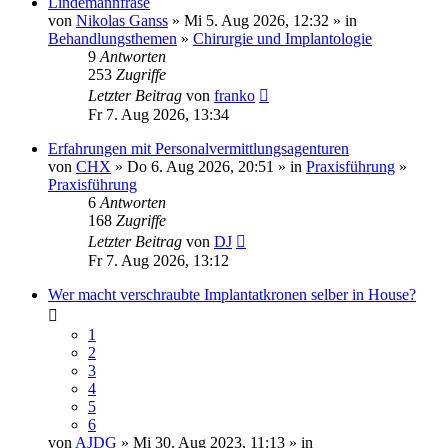
Lindemannfräse
von
Nikolas Ganss
» Mi 5. Aug 2026, 12:32 » in
Behandlungsthemen
»
Chirurgie und Implantologie
9
Antworten
253
Zugriffe
Letzter Beitrag
von
franko
Fr 7. Aug 2026, 13:34
Erfahrungen mit Personalvermittlungsagenturen
von
CHX
» Do 6. Aug 2026, 20:51 » in
Praxisführung
»
Praxisführung
6
Antworten
168
Zugriffe
Letzter Beitrag
von
DJ
Fr 7. Aug 2026, 13:12
Wer macht verschraubte Implantatkronen selber in House?
1
2
3
4
5
6
von
AJDG
» Mi 30. Aug 2023, 11:13 » in