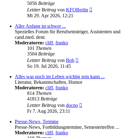
5056
Beiträge
Neuester
Letzter Beitrag
von
KFOBerlin
Beitrag
Mi 29. Apr 2026, 12:21
Aller Anfang ist schwer ...
Spezielles Forum für Berufseinsteiger, Assistenten und
cand.med. dent.
Moderatoren:
cliff
,
franko
101
Themen
3504
Beiträge
Neuester
Letzter Beitrag
von
Bob
Beitrag
So 19. Jul 2026, 11:45
Alles was noch im Leben wichtig sein kann ...
Literatur, Bekanntschaften, Humor
Moderatoren:
cliff
,
franko
814
Themen
41813
Beiträge
Neuester
Letzter Beitrag
von
docno
Beitrag
Fr 7. Aug 2026, 23:11
Presse-News, Termine
Presse-News, Fortbildungstermine, Semestertreffen ...
Moderatoren:
cliff
,
franko