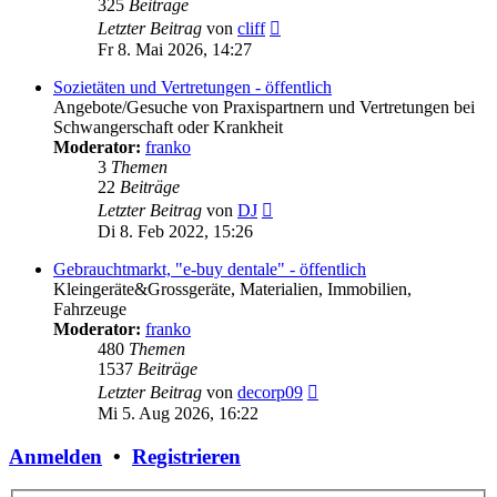
325
Beiträge
Neuester
Letzter Beitrag
von
cliff
Beitrag
Fr 8. Mai 2026, 14:27
Sozietäten und Vertretungen - öffentlich
Angebote/Gesuche von Praxispartnern und Vertretungen bei
Schwangerschaft oder Krankheit
Moderator:
franko
3
Themen
22
Beiträge
Neuester
Letzter Beitrag
von
DJ
Beitrag
Di 8. Feb 2022, 15:26
Gebrauchtmarkt, "e-buy dentale" - öffentlich
Kleingeräte&Grossgeräte, Materialien, Immobilien,
Fahrzeuge
Moderator:
franko
480
Themen
1537
Beiträge
Neuester
Letzter Beitrag
von
decorp09
Beitrag
Mi 5. Aug 2026, 16:22
Anmelden
•
Registrieren