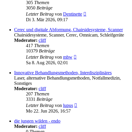
305
Themen
3050
Beiträge
Neuester
Letzter Beitrag
von
Dentinette
Beitrag
Di 3. Mär 2026, 09:17
Cerec und digitale Abformung, Chairsidesysteme, Scanner
Chairsidesysteme, Scanner, Cerec, Omnicam, Schleifgeräte
Moderator:
cliff
417
Themen
10379
Beiträge
Neuester
Letzter Beitrag
von
mbw
Beitrag
Sa 8. Aug 2026, 02:01
Innovative Behandlungsmethoden, Interdisziplinäres
Laser, alternative Behandlungsmethoden, Notfallmedizin,
Sonstiges
Moderator:
cliff
207
Themen
3331
Beiträge
Neuester
Letzter Beitrag
von
lupus
Beitrag
Mo 22. Jun 2026, 16:57
die jungen wilden - endo
Moderator:
cliff
0
Themen