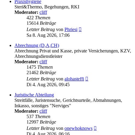
Praxishygiene
Steri&Thermo, Begehungen, RKI
Moderator:
cliff
422
Themen
15614
Beiträge
Neuester
Letzter Beitrag
von
Phriesi
Beitrag
Sa 8. Aug 2026, 17:06
Abrechnung (D,A,CH)
Abrechnung Privat und Kasse, private Versicherungen, KZV,
Abrechnungsdienstleister
Moderator:
cliff
1475
Themen
21462
Beiträge
Neuester
Letzter Beitrag
von
alohasteffi
Beitrag
Di 4. Aug 2026, 09:45
Juristische Abteilung
Streitfälle, Juristensuche, Gerichtsurteile, Abmahnungen,
Inkasso, sonstiges "Nerviges"
Moderator:
cliff
537
Themen
12997
Beiträge
Neuester
Letzter Beitrag
von
onewhoknows
Beitrag
Di 4. Aug 2026, 06:16