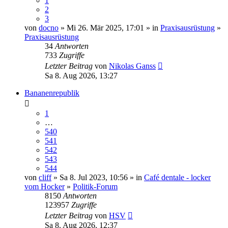
1
2
3
von
docno
» Mi 26. Mär 2025, 17:01 » in
Praxisausrüstung
»
Praxisausrüstung
34
Antworten
733
Zugriffe
Letzter Beitrag
von
Nikolas Ganss
Sa 8. Aug 2026, 13:27
Bananenrepublik
1
…
540
541
542
543
544
von
cliff
» Sa 8. Jul 2023, 10:56 » in
Café dentale - locker
vom Hocker
»
Politik-Forum
8150
Antworten
123957
Zugriffe
Letzter Beitrag
von
HSV
Sa 8. Aug 2026, 12:37