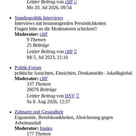
Neuester
Letzter Beitrag
von
cliff
Beitrag
Mo 20. Jul 2026, 09:54
Standespolitik-Interviews
Interviews mit herausragenden Persönlichkeiten
Fragen bitte an die Moderatoren schicken!!
Moderator:
cliff
9
Themen
25
Beiträge
Neuester
Letzter Beitrag
von
cliff
Beitrag
Mi 5. Jul 2023, 21:16
Politik-Forum
politische Ansichten, Einsichten, Denkanstöße - lokal&global
Moderator:
cliff
337
Themen
26076
Beiträge
Neuester
Letzter Beitrag
von
HSV
Beitrag
Sa 8. Aug 2026, 12:37
Zahnarzt und Gesundheit
Ergonomie, Berufskrankheiten, Absicherung gegen
Arbeitsausfall
Moderator:
franko
177
Themen