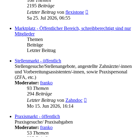
168
Themen
2195
Beiträge
Neuester
Letzter Beitrag
von
flexistone
Beitrag
Sa 25. Jul 2026, 06:55
Marktplatz - Öffentlicher Bereich, schreibberechtigt sind nur
Mitglieder
Themen
Beiträge
Letzter Beitrag
Stellenmarkt - öffentlich
Stellengesuche/Stellenangebote, angestellte Zahnärzte/-innen
und Vorbereitungsassistenten/-innen, sowie Praxispersonal
(ZFA, etc.)
Moderator:
franko
93
Themen
294
Beiträge
Neuester
Letzter Beitrag
von
Zahndoc
Beitrag
Mo 15. Jun 2026, 16:14
Praxismarkt - öffentlich
Praxisgesuche/ Praxisabgaben
Moderator:
franko
53
Themen