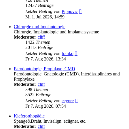
720
Themen
12437
Beiträge
Neuester
Letzter Beitrag
von
Pippovic
Beitrag
Mi 1. Jul 2026, 14:59
Chirurgie und Implantologie
Chirurgie, Implantologie und Implantatsysteme
Moderator:
cliff
1422
Themen
20113
Beiträge
Neuester
Letzter Beitrag
von
franko
Beitrag
Fr 7. Aug 2026, 13:34
Parodontologie, Prophlaxe, CMD
Parodontologie, Gnatologie (CMD), Interdisziplinäres und
Prophylaxe
Moderator:
cliff
398
Themen
8522
Beiträge
Neuester
Letzter Beitrag
von
eeyore
Beitrag
Fr 7. Aug 2026, 07:54
Kieferorthopädie
Spange&Draht, Invisalign, ecligner, etc.
Moderator:
cliff