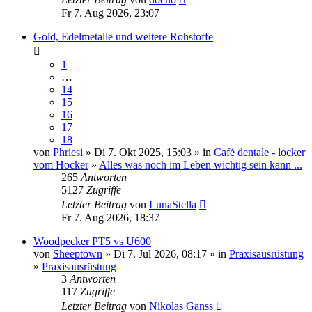
Fr 7. Aug 2026, 23:07
Gold, Edelmetalle und weitere Rohstoffe
1
…
14
15
16
17
18
von
Phriesi
» Di 7. Okt 2025, 15:03 » in
Café dentale - locker
vom Hocker
»
Alles was noch im Leben wichtig sein kann ...
265
Antworten
5127
Zugriffe
Letzter Beitrag
von
LunaStella
Fr 7. Aug 2026, 18:37
Woodpecker PT5 vs U600
von
Sheeptown
» Di 7. Jul 2026, 08:17 » in
Praxisausrüstung
»
Praxisausrüstung
3
Antworten
117
Zugriffe
Letzter Beitrag
von
Nikolas Ganss