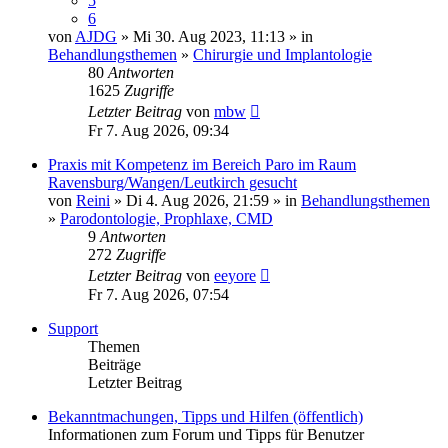
5
6
von
AJDG
» Mi 30. Aug 2023, 11:13 » in
Behandlungsthemen
»
Chirurgie und Implantologie
80
Antworten
1625
Zugriffe
Letzter Beitrag
von
mbw
Fr 7. Aug 2026, 09:34
Praxis mit Kompetenz im Bereich Paro im Raum
Ravensburg/Wangen/Leutkirch gesucht
von
Reini
» Di 4. Aug 2026, 21:59 » in
Behandlungsthemen
»
Parodontologie, Prophlaxe, CMD
9
Antworten
272
Zugriffe
Letzter Beitrag
von
eeyore
Fr 7. Aug 2026, 07:54
Support
Themen
Beiträge
Letzter Beitrag
Bekanntmachungen, Tipps und Hilfen (öffentlich)
Informationen zum Forum und Tipps für Benutzer