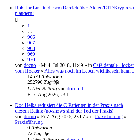
Habt Ihr Lust in diesem Bereich über Aktien/ETF/Krypto zu
plaudern?
1
…
966
967
968
969
970
von
docno
» Mi 4. Jul 2018, 11:49 » in
Café dentale - locker
vom Hocker
»
Alles was noch im Leben wichtig sein kann ...
14539
Antworten
252790
Zugriffe
Letzter Beitrag
von
docno
Fr 7. Aug 2026, 23:11
Doc Helka reduziert die C-Patienten in der Praxis nach
diesem Rating (no-shows sind der Tod der Praxis)
von
docno
» Fr 7. Aug 2026, 23:07 » in
Praxisführung
»
Praxisführung
0
Antworten
72
Zugriffe
Letzter Beitrag
von
docno