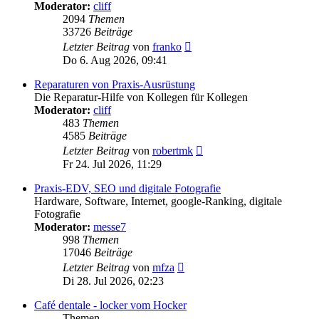
Moderator:
cliff
2094
Themen
33726
Beiträge
Neuester
Letzter Beitrag
von
franko
Beitrag
Do 6. Aug 2026, 09:41
Reparaturen von Praxis-Ausrüstung
Die Reparatur-Hilfe von Kollegen für Kollegen
Moderator:
cliff
483
Themen
4585
Beiträge
Neuester
Letzter Beitrag
von
robertmk
Beitrag
Fr 24. Jul 2026, 11:29
Praxis-EDV, SEO und digitale Fotografie
Hardware, Software, Internet, google-Ranking, digitale
Fotografie
Moderator:
messe7
998
Themen
17046
Beiträge
Neuester
Letzter Beitrag
von
mfza
Beitrag
Di 28. Jul 2026, 02:23
Café dentale - locker vom Hocker
Themen