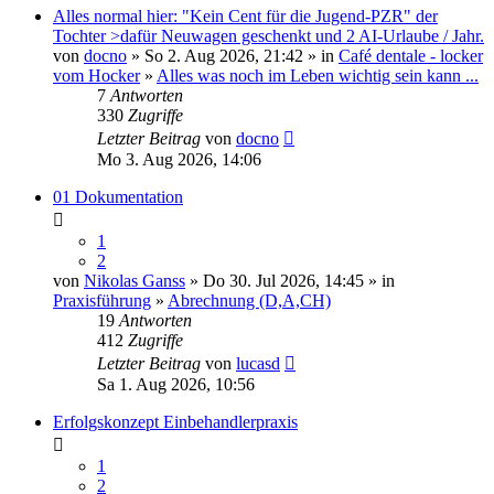
Alles normal hier: "Kein Cent für die Jugend-PZR" der
Tochter >dafür Neuwagen geschenkt und 2 AI-Urlaube / Jahr.
von
docno
» So 2. Aug 2026, 21:42 » in
Café dentale - locker
vom Hocker
»
Alles was noch im Leben wichtig sein kann ...
7
Antworten
330
Zugriffe
Letzter Beitrag
von
docno
Mo 3. Aug 2026, 14:06
01 Dokumentation
1
2
von
Nikolas Ganss
» Do 30. Jul 2026, 14:45 » in
Praxisführung
»
Abrechnung (D,A,CH)
19
Antworten
412
Zugriffe
Letzter Beitrag
von
lucasd
Sa 1. Aug 2026, 10:56
Erfolgskonzept Einbehandlerpraxis
1
2