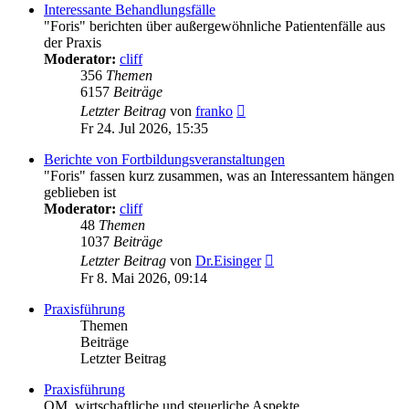
Interessante Behandlungsfälle
"Foris" berichten über außergewöhnliche Patientenfälle aus
der Praxis
Moderator:
cliff
356
Themen
6157
Beiträge
Neuester
Letzter Beitrag
von
franko
Beitrag
Fr 24. Jul 2026, 15:35
Berichte von Fortbildungsveranstaltungen
"Foris" fassen kurz zusammen, was an Interessantem hängen
geblieben ist
Moderator:
cliff
48
Themen
1037
Beiträge
Neuester
Letzter Beitrag
von
Dr.Eisinger
Beitrag
Fr 8. Mai 2026, 09:14
Praxisführung
Themen
Beiträge
Letzter Beitrag
Praxisführung
QM, wirtschaftliche und steuerliche Aspekte,