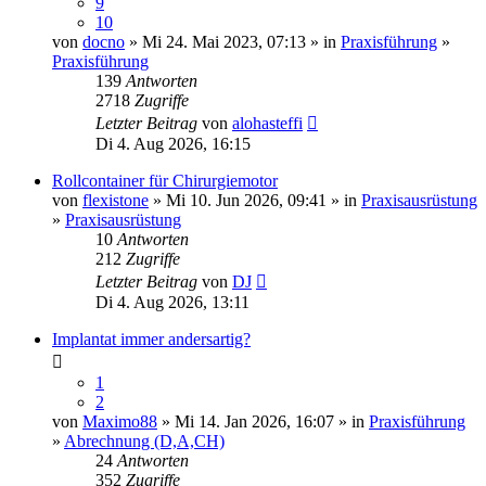
9
10
von
docno
» Mi 24. Mai 2023, 07:13 » in
Praxisführung
»
Praxisführung
139
Antworten
2718
Zugriffe
Letzter Beitrag
von
alohasteffi
Di 4. Aug 2026, 16:15
Rollcontainer für Chirurgiemotor
von
flexistone
» Mi 10. Jun 2026, 09:41 » in
Praxisausrüstung
»
Praxisausrüstung
10
Antworten
212
Zugriffe
Letzter Beitrag
von
DJ
Di 4. Aug 2026, 13:11
Implantat immer andersartig?
1
2
von
Maximo88
» Mi 14. Jan 2026, 16:07 » in
Praxisführung
»
Abrechnung (D,A,CH)
24
Antworten
352
Zugriffe