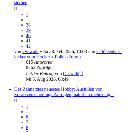
sterben
1
…
38
39
40
41
42
von
Osswald
» Sa 28. Feb 2026, 10:03 » in
Café dentale -
locker vom Hocker
»
Politik-Forum
615
Antworten
8363
Zugriffe
Letzter Beitrag
von
Osswald
Mi 5. Aug 2026, 08:49
Des Zahnarztes neuestes Hobby: Ausfüllen von
Zusatzversicherungs-Anfragen, natürlich mehrseitig...
1
…
6
7
8