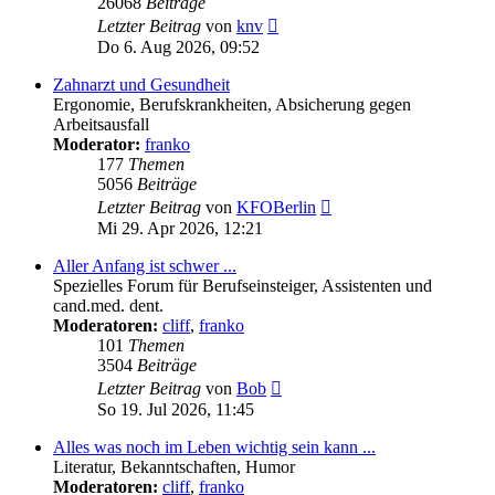
26068
Beiträge
Neuester
Letzter Beitrag
von
knv
Beitrag
Do 6. Aug 2026, 09:52
Zahnarzt und Gesundheit
Ergonomie, Berufskrankheiten, Absicherung gegen
Arbeitsausfall
Moderator:
franko
177
Themen
5056
Beiträge
Neuester
Letzter Beitrag
von
KFOBerlin
Beitrag
Mi 29. Apr 2026, 12:21
Aller Anfang ist schwer ...
Spezielles Forum für Berufseinsteiger, Assistenten und
cand.med. dent.
Moderatoren:
cliff
,
franko
101
Themen
3504
Beiträge
Neuester
Letzter Beitrag
von
Bob
Beitrag
So 19. Jul 2026, 11:45
Alles was noch im Leben wichtig sein kann ...
Literatur, Bekanntschaften, Humor
Moderatoren:
cliff
,
franko