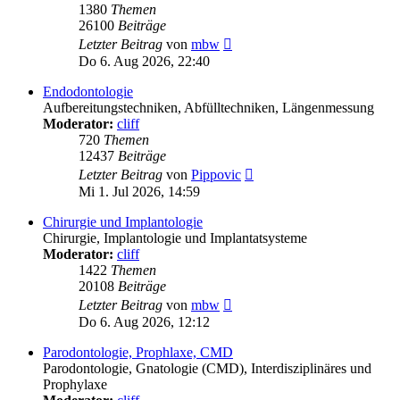
1380
Themen
26100
Beiträge
Neuester
Letzter Beitrag
von
mbw
Beitrag
Do 6. Aug 2026, 22:40
Endodontologie
Aufbereitungstechniken, Abfülltechniken, Längenmessung
Moderator:
cliff
720
Themen
12437
Beiträge
Neuester
Letzter Beitrag
von
Pippovic
Beitrag
Mi 1. Jul 2026, 14:59
Chirurgie und Implantologie
Chirurgie, Implantologie und Implantatsysteme
Moderator:
cliff
1422
Themen
20108
Beiträge
Neuester
Letzter Beitrag
von
mbw
Beitrag
Do 6. Aug 2026, 12:12
Parodontologie, Prophlaxe, CMD
Parodontologie, Gnatologie (CMD), Interdisziplinäres und
Prophylaxe