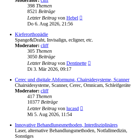
Moderator:
cliff
398
Themen
8521
Beiträge
Neuester
Letzter Beitrag
von
Hebel
Beitrag
Do 6. Aug 2026, 21:56
Kieferorthopädie
Spange&Draht, Invisalign, ecligner, etc.
Moderator:
cliff
305
Themen
3050
Beiträge
Neuester
Letzter Beitrag
von
Dentinette
Beitrag
Di 3. Mär 2026, 09:17
Cerec und digitale Abformung, Chairsidesysteme, Scanner
Chairsidesysteme, Scanner, Cerec, Omnicam, Schleifgeräte
Moderator:
cliff
417
Themen
10377
Beiträge
Neuester
Letzter Beitrag
von
lucasd
Beitrag
Mi 5. Aug 2026, 11:54
Innovative Behandlungsmethoden, Interdisziplinäres
Laser, alternative Behandlungsmethoden, Notfallmedizin,
Sonstiges