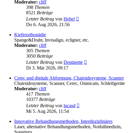
Moderator:
cliff
398
Themen
8521
Beiträge
Neuester
Letzter Beitrag
von
Hebel
Beitrag
Do 6. Aug 2026, 21:56
Kieferorthopädie
Spange&Draht, Invisalign, ecligner, etc.
Moderator:
cliff
305
Themen
3050
Beiträge
Neuester
Letzter Beitrag
von
Dentinette
Beitrag
Di 3. Mär 2026, 09:17
Cerec und digitale Abformung, Chairsidesysteme, Scanner
Chairsidesysteme, Scanner, Cerec, Omnicam, Schleifgeräte
Moderator:
cliff
417
Themen
10377
Beiträge
Neuester
Letzter Beitrag
von
lucasd
Beitrag
Mi 5. Aug 2026, 11:54
Innovative Behandlungsmethoden, Interdisziplinäres
Laser, alternative Behandlungsmethoden, Notfallmedizin,
Sonstiges