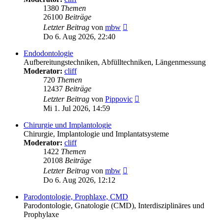
1380
Themen
26100
Beiträge
Neuester
Letzter Beitrag
von
mbw
Beitrag
Do 6. Aug 2026, 22:40
Endodontologie
Aufbereitungstechniken, Abfülltechniken, Längenmessung
Moderator:
cliff
720
Themen
12437
Beiträge
Neuester
Letzter Beitrag
von
Pippovic
Beitrag
Mi 1. Jul 2026, 14:59
Chirurgie und Implantologie
Chirurgie, Implantologie und Implantatsysteme
Moderator:
cliff
1422
Themen
20108
Beiträge
Neuester
Letzter Beitrag
von
mbw
Beitrag
Do 6. Aug 2026, 12:12
Parodontologie, Prophlaxe, CMD
Parodontologie, Gnatologie (CMD), Interdisziplinäres und
Prophylaxe