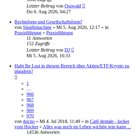
Letzter Beitrag
von
Osswald
Do 6. Aug 2026, 04:27
Rechtsform und Gesellschaftsform?
von
Sinafirmachine
» Mi 5. Aug 2026, 12:17 » in
Praxisführung
»
Praxisführung
11
Antworten
152
Zugriffe
Letzter Beitrag
von
DJ
Mi 5. Aug 2026, 16:33
Habt Ihr Lust in diesem Bereich über Aktien/ETF/Krypto zu
plaudern?
1
…
966
967
968
969
970
von
docno
» Mi 4. Jul 2018, 11:49 » in
Café dentale - locker
vom Hocker
»
Alles was noch im Leben wichtig sein kann ...
14536
Antworten