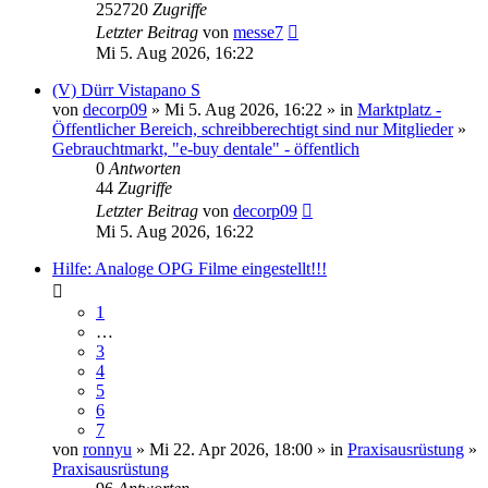
252720
Zugriffe
Letzter Beitrag
von
messe7
Mi 5. Aug 2026, 16:22
(V) Dürr Vistapano S
von
decorp09
» Mi 5. Aug 2026, 16:22 » in
Marktplatz -
Öffentlicher Bereich, schreibberechtigt sind nur Mitglieder
»
Gebrauchtmarkt, "e-buy dentale" - öffentlich
0
Antworten
44
Zugriffe
Letzter Beitrag
von
decorp09
Mi 5. Aug 2026, 16:22
Hilfe: Analoge OPG Filme eingestellt!!!
1
…
3
4
5
6
7
von
ronnyu
» Mi 22. Apr 2026, 18:00 » in
Praxisausrüstung
»
Praxisausrüstung