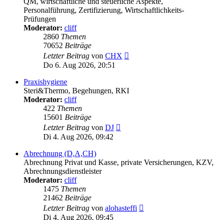
QM, wirtschaftliche und steuerliche Aspekte,
Personalführung, Zertifizierung, Wirtschaftlichkeits-
Prüfungen
Moderator:
cliff
2860
Themen
70652
Beiträge
Neuester
Letzter Beitrag
von
CHX
Beitrag
Do 6. Aug 2026, 20:51
Praxishygiene
Steri&Thermo, Begehungen, RKI
Moderator:
cliff
422
Themen
15601
Beiträge
Neuester
Letzter Beitrag
von
DJ
Beitrag
Di 4. Aug 2026, 09:42
Abrechnung (D,A,CH)
Abrechnung Privat und Kasse, private Versicherungen, KZV,
Abrechnungsdienstleister
Moderator:
cliff
1475
Themen
21462
Beiträge
Neuester
Letzter Beitrag
von
alohasteffi
Beitrag
Di 4. Aug 2026, 09:45