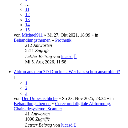
…
11
12
13
14
15
von
Michael911
» Mi 27. Okt 2021, 18:09 » in
Behandlungsthemen
»
Prothetik
212
Antworten
5211
Zugriffe
Letzter Beitrag
von
lucasd
Mi 5. Aug 2026, 11:58
Zirkon aus dem 3D Drucker - Wer hat's schon ausprobiert?
1
2
3
von
Der Unbestechliche
» So 23. Nov 2025, 23:34 » in
Behandlungsthemen
»
Cerec und digitale Abformung,
Chairsidesysteme, Scanner
41
Antworten
1090
Zugriffe
Letzter Beitrag
von
lucasd