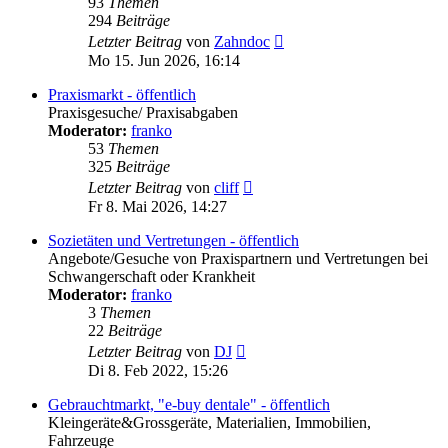
93
Themen
294
Beiträge
Neuester
Letzter Beitrag
von
Zahndoc
Beitrag
Mo 15. Jun 2026, 16:14
Praxismarkt - öffentlich
Praxisgesuche/ Praxisabgaben
Moderator:
franko
53
Themen
325
Beiträge
Neuester
Letzter Beitrag
von
cliff
Beitrag
Fr 8. Mai 2026, 14:27
Sozietäten und Vertretungen - öffentlich
Angebote/Gesuche von Praxispartnern und Vertretungen bei
Schwangerschaft oder Krankheit
Moderator:
franko
3
Themen
22
Beiträge
Neuester
Letzter Beitrag
von
DJ
Beitrag
Di 8. Feb 2022, 15:26
Gebrauchtmarkt, "e-buy dentale" - öffentlich
Kleingeräte&Grossgeräte, Materialien, Immobilien,
Fahrzeuge