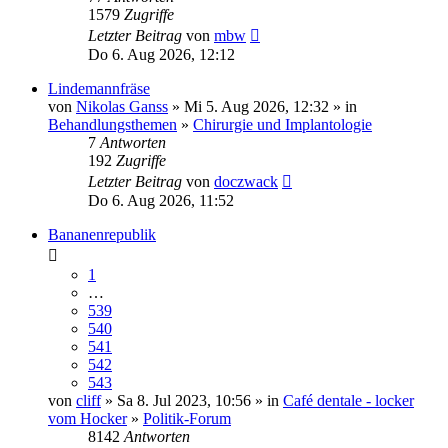
1579
Zugriffe
Letzter Beitrag
von
mbw
Do 6. Aug 2026, 12:12
Lindemannfräse
von
Nikolas Ganss
» Mi 5. Aug 2026, 12:32 » in
Behandlungsthemen
»
Chirurgie und Implantologie
7
Antworten
192
Zugriffe
Letzter Beitrag
von
doczwack
Do 6. Aug 2026, 11:52
Bananenrepublik
1
…
539
540
541
542
543
von
cliff
» Sa 8. Jul 2023, 10:56 » in
Café dentale - locker
vom Hocker
»
Politik-Forum
8142
Antworten