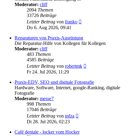
Moderator:
cliff
2094
Themen
33726
Beiträge
Neuester
Letzter Beitrag
von
franko
Beitrag
Do 6. Aug 2026, 09:41
Reparaturen von Praxis-Ausrüstung
Die Reparatur-Hilfe von Kollegen für Kollegen
Moderator:
cliff
483
Themen
4585
Beiträge
Neuester
Letzter Beitrag
von
robertmk
Beitrag
Fr 24. Jul 2026, 11:29
Praxis-EDV, SEO und digitale Fotografie
Hardware, Software, Internet, google-Ranking, digitale
Fotografie
Moderator:
messe7
998
Themen
17046
Beiträge
Neuester
Letzter Beitrag
von
mfza
Beitrag
Di 28. Jul 2026, 02:23
Café dentale - locker vom Hocker