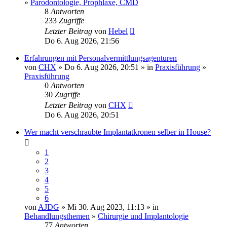
»
Parodontologie, Prophlaxe, CMD
8
Antworten
233
Zugriffe
Letzter Beitrag
von
Hebel
Do 6. Aug 2026, 21:56
Erfahrungen mit Personalvermittlungsagenturen
von
CHX
» Do 6. Aug 2026, 20:51 » in
Praxisführung
»
Praxisführung
0
Antworten
30
Zugriffe
Letzter Beitrag
von
CHX
Do 6. Aug 2026, 20:51
Wer macht verschraubte Implantatkronen selber in House?
1
2
3
4
5
6
von
AJDG
» Mi 30. Aug 2023, 11:13 » in
Behandlungsthemen
»
Chirurgie und Implantologie
77
Antworten