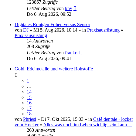
123867
Zugriffe
Letzter Beitrag
von
knv
Do 6. Aug 2026, 09:52
Digitales Röntgen Folien versus Sensor
von
DJ
» Mi 5. Aug 2026, 10:14 » in
Praxisausrüstung
»
Praxisausrüstung
14
Antworten
208
Zugriffe
Letzter Beitrag
von
franko
Do 6. Aug 2026, 09:41
Gold, Edelmetalle und weitere Rohstoffe
1
…
14
15
16
17
18
von
Phriesi
» Di 7. Okt 2025, 15:03 » in
Café dentale - locker
vom Hocker
»
Alles was noch im Leben wichtig sein kann ...
260
Antworten
5060
Zugriffe