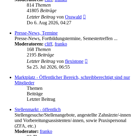
814
Themen
41805
Beiträge
Neuester
Letzter Beitrag
von
Osswald
Beitrag
Do 6. Aug 2026, 04:27
Presse-News, Termine
Presse-News, Fortbildungstermine, Semestertreffen ...
Moderatoren:
cliff
,
franko
168
Themen
2195
Beiträge
Neuester
Letzter Beitrag
von
flexistone
Beitrag
Sa 25. Jul 2026, 06:55
Marktplatz - Öffentlicher Bereich, schreibberechtigt sind nur
Mitglieder
Themen
Beiträge
Letzter Beitrag
Stellenmarkt - öffentlich
Stellengesuche/Stellenangebote, angestellte Zahnärzte/-innen
und Vorbereitungsassistenten/-innen, sowie Praxispersonal
(ZFA, etc.)
Moderator:
franko