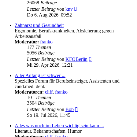
26068
Beiträge
Neuester
Letzter Beitrag
von
knv
Beitrag
Do 6. Aug 2026, 09:52
Zahnarzt und Gesundheit
Ergonomie, Berufskrankheiten, Absicherung gegen
Arbeitsausfall
Moderator:
franko
177
Themen
5056
Beiträge
Neuester
Letzter Beitrag
von
KFOBerlin
Beitrag
Mi 29. Apr 2026, 12:21
Aller Anfang ist schwer ...
Spezielles Forum für Berufseinsteiger, Assistenten und
cand.med. dent.
Moderatoren:
cliff
,
franko
101
Themen
3504
Beiträge
Neuester
Letzter Beitrag
von
Bob
Beitrag
So 19. Jul 2026, 11:45
Alles was noch im Leben wichtig sein kann ...
Literatur, Bekanntschaften, Humor
Moderatoren:
cliff
,
franko