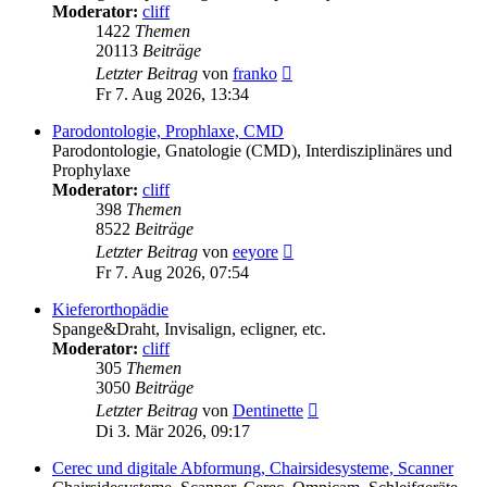
Moderator:
cliff
1422
Themen
20113
Beiträge
Neuester
Letzter Beitrag
von
franko
Beitrag
Fr 7. Aug 2026, 13:34
Parodontologie, Prophlaxe, CMD
Parodontologie, Gnatologie (CMD), Interdisziplinäres und
Prophylaxe
Moderator:
cliff
398
Themen
8522
Beiträge
Neuester
Letzter Beitrag
von
eeyore
Beitrag
Fr 7. Aug 2026, 07:54
Kieferorthopädie
Spange&Draht, Invisalign, ecligner, etc.
Moderator:
cliff
305
Themen
3050
Beiträge
Neuester
Letzter Beitrag
von
Dentinette
Beitrag
Di 3. Mär 2026, 09:17
Cerec und digitale Abformung, Chairsidesysteme, Scanner