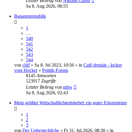
Letzter Beitrag
von
Nikolas Ganss
Sa 8. Aug 2026, 06:55
Bananenrepublik
1
…
540
541
542
543
544
von
cliff
» Sa 8. Jul 2023, 10:56 » in
Café dentale - locker
vom Hocker
»
Politik-Forum
8145
Antworten
123917
Zugriffe
Letzter Beitrag
von
mbw
Sa 8. Aug 2026, 02:43
Mein größter Wirtschaftlichkeitshebel: ein gutes Fräszentrum
1
2
3
von
Der Unbestechliche
» Fr 31. Jul 2026, 08:30 » in