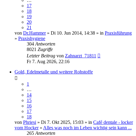
…
17
18
19
20
21
von
Dr.Hammer
» Di 10. Jun 2014, 14:38 » in
Praxisführung
»
Praxishygiene
304
Antworten
8021
Zugriffe
Letzter Beitrag
von
Zahnarzt_71811
Fr 7. Aug 2026, 22:16
Gold, Edelmetalle und weitere Rohstoffe
1
…
14
15
16
17
18
von
Phriesi
» Di 7. Okt 2025, 15:03 » in
Café dentale - locker
vom Hocker
»
Alles was noch im Leben wichtig sein kann ...
265
Antworten