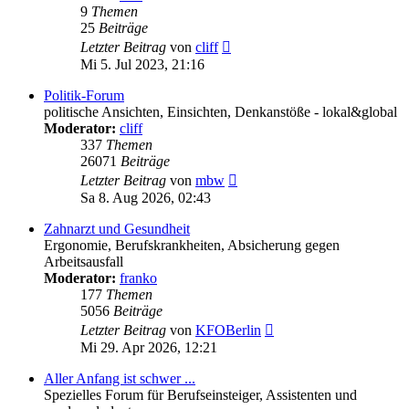
9
Themen
25
Beiträge
Neuester
Letzter Beitrag
von
cliff
Beitrag
Mi 5. Jul 2023, 21:16
Politik-Forum
politische Ansichten, Einsichten, Denkanstöße - lokal&global
Moderator:
cliff
337
Themen
26071
Beiträge
Neuester
Letzter Beitrag
von
mbw
Beitrag
Sa 8. Aug 2026, 02:43
Zahnarzt und Gesundheit
Ergonomie, Berufskrankheiten, Absicherung gegen
Arbeitsausfall
Moderator:
franko
177
Themen
5056
Beiträge
Neuester
Letzter Beitrag
von
KFOBerlin
Beitrag
Mi 29. Apr 2026, 12:21
Aller Anfang ist schwer ...
Spezielles Forum für Berufseinsteiger, Assistenten und