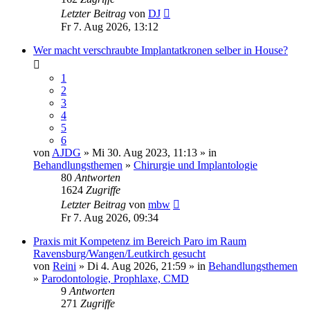
Letzter Beitrag
von
DJ
Fr 7. Aug 2026, 13:12
Wer macht verschraubte Implantatkronen selber in House?
1
2
3
4
5
6
von
AJDG
» Mi 30. Aug 2023, 11:13 » in
Behandlungsthemen
»
Chirurgie und Implantologie
80
Antworten
1624
Zugriffe
Letzter Beitrag
von
mbw
Fr 7. Aug 2026, 09:34
Praxis mit Kompetenz im Bereich Paro im Raum
Ravensburg/Wangen/Leutkirch gesucht
von
Reini
» Di 4. Aug 2026, 21:59 » in
Behandlungsthemen
»
Parodontologie, Prophlaxe, CMD
9
Antworten
271
Zugriffe