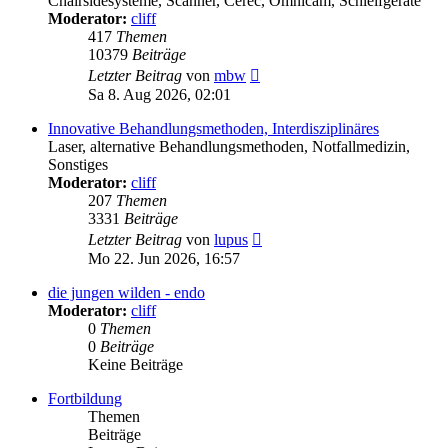
Chairsidesysteme, Scanner, Cerec, Omnicam, Schleifgeräte
Moderator:
cliff
417
Themen
10379
Beiträge
Neuester
Letzter Beitrag
von
mbw
Beitrag
Sa 8. Aug 2026, 02:01
Innovative Behandlungsmethoden, Interdisziplinäres
Laser, alternative Behandlungsmethoden, Notfallmedizin,
Sonstiges
Moderator:
cliff
207
Themen
3331
Beiträge
Neuester
Letzter Beitrag
von
lupus
Beitrag
Mo 22. Jun 2026, 16:57
die jungen wilden - endo
Moderator:
cliff
0
Themen
0
Beiträge
Keine Beiträge
Fortbildung
Themen
Beiträge