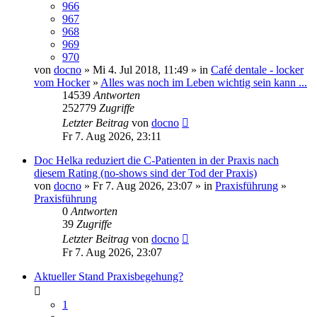
966
967
968
969
970
von
docno
» Mi 4. Jul 2018, 11:49 » in
Café dentale - locker
vom Hocker
»
Alles was noch im Leben wichtig sein kann ...
14539
Antworten
252779
Zugriffe
Letzter Beitrag
von
docno
Fr 7. Aug 2026, 23:11
Doc Helka reduziert die C-Patienten in der Praxis nach
diesem Rating (no-shows sind der Tod der Praxis)
von
docno
» Fr 7. Aug 2026, 23:07 » in
Praxisführung
»
Praxisführung
0
Antworten
39
Zugriffe
Letzter Beitrag
von
docno
Fr 7. Aug 2026, 23:07
Aktueller Stand Praxisbegehung?
1