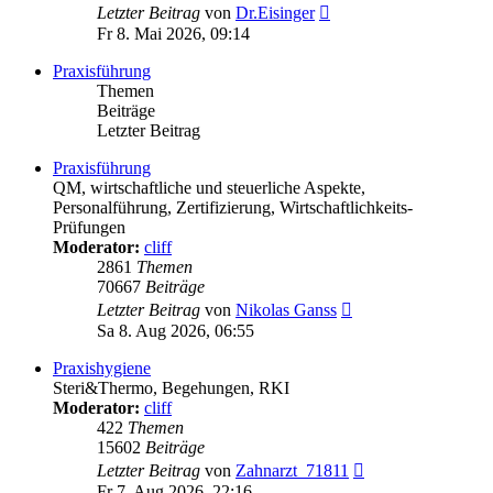
Neuester
Letzter Beitrag
von
Dr.Eisinger
Beitrag
Fr 8. Mai 2026, 09:14
Praxisführung
Themen
Beiträge
Letzter Beitrag
Praxisführung
QM, wirtschaftliche und steuerliche Aspekte,
Personalführung, Zertifizierung, Wirtschaftlichkeits-
Prüfungen
Moderator:
cliff
2861
Themen
70667
Beiträge
Neuester
Letzter Beitrag
von
Nikolas Ganss
Beitrag
Sa 8. Aug 2026, 06:55
Praxishygiene
Steri&Thermo, Begehungen, RKI
Moderator:
cliff
422
Themen
15602
Beiträge
Neuester
Letzter Beitrag
von
Zahnarzt_71811
Beitrag
Fr 7. Aug 2026, 22:16