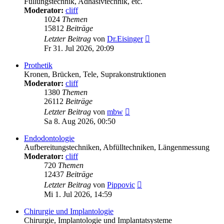
Füllungstechnik, Adhäsivtechnik, etc.
Moderator:
cliff
1024
Themen
15812
Beiträge
Neuester
Letzter Beitrag
von
Dr.Eisinger
Beitrag
Fr 31. Jul 2026, 20:09
Prothetik
Kronen, Brücken, Tele, Suprakonstruktionen
Moderator:
cliff
1380
Themen
26112
Beiträge
Neuester
Letzter Beitrag
von
mbw
Beitrag
Sa 8. Aug 2026, 00:50
Endodontologie
Aufbereitungstechniken, Abfülltechniken, Längenmessung
Moderator:
cliff
720
Themen
12437
Beiträge
Neuester
Letzter Beitrag
von
Pippovic
Beitrag
Mi 1. Jul 2026, 14:59
Chirurgie und Implantologie
Chirurgie, Implantologie und Implantatsysteme