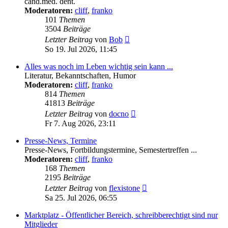
cand.med. dent.
Moderatoren:
cliff
,
franko
101
Themen
3504
Beiträge
Neuester
Letzter Beitrag
von
Bob
Beitrag
So 19. Jul 2026, 11:45
Alles was noch im Leben wichtig sein kann ...
Literatur, Bekanntschaften, Humor
Moderatoren:
cliff
,
franko
814
Themen
41813
Beiträge
Neuester
Letzter Beitrag
von
docno
Beitrag
Fr 7. Aug 2026, 23:11
Presse-News, Termine
Presse-News, Fortbildungstermine, Semestertreffen ...
Moderatoren:
cliff
,
franko
168
Themen
2195
Beiträge
Neuester
Letzter Beitrag
von
flexistone
Beitrag
Sa 25. Jul 2026, 06:55
Marktplatz - Öffentlicher Bereich, schreibberechtigt sind nur
Mitglieder