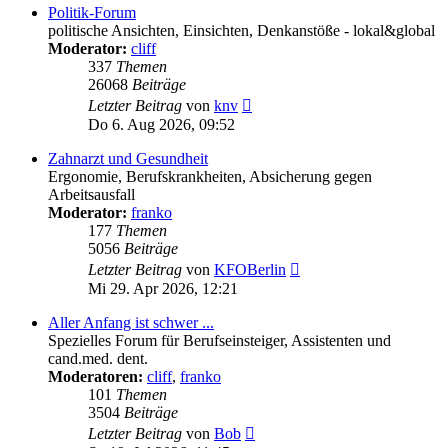
Politik-Forum
politische Ansichten, Einsichten, Denkanstöße - lokal&global
Moderator:
cliff
337
Themen
26068
Beiträge
Neuester
Letzter Beitrag
von
knv
Beitrag
Do 6. Aug 2026, 09:52
Zahnarzt und Gesundheit
Ergonomie, Berufskrankheiten, Absicherung gegen
Arbeitsausfall
Moderator:
franko
177
Themen
5056
Beiträge
Neuester
Letzter Beitrag
von
KFOBerlin
Beitrag
Mi 29. Apr 2026, 12:21
Aller Anfang ist schwer ...
Spezielles Forum für Berufseinsteiger, Assistenten und
cand.med. dent.
Moderatoren:
cliff
,
franko
101
Themen
3504
Beiträge
Neuester
Letzter Beitrag
von
Bob
Beitrag