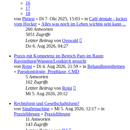
16
17
18
von
Phriesi
» Di 7. Okt 2025, 15:03 » in
Café dentale - locker
vom Hocker
»
Alles was noch im Leben wichtig sein kann ...
260
Antworten
5051
Zugriffe
Letzter Beitrag
von
Osswald
Do 6. Aug 2026, 04:27
Praxis mit Kompetenz im Bereich Paro im Raum
Ravensburg/Wangen/Leutkirch gesucht
von
Reini
» Di 4. Aug 2026, 21:59 » in
Behandlungsthemen
»
Parodontologie, Prophlaxe, CMD
5
Antworten
162
Zugriffe
Letzter Beitrag
von
Reini
Mi 5. Aug 2026, 20:12
Rechtsform und Gesellschaftsform?
von
Sinafirmachine
» Mi 5. Aug 2026, 12:17 » in
Praxisführung
»
Praxisführung
11
Antworten
143
Zugriffe