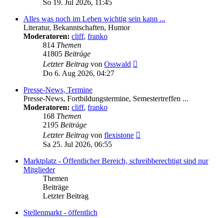
So 19. Jul 2026, 11:45
Alles was noch im Leben wichtig sein kann ...
Literatur, Bekanntschaften, Humor
Moderatoren:
cliff
,
franko
814
Themen
41805
Beiträge
Neuester
Letzter Beitrag
von
Osswald
Beitrag
Do 6. Aug 2026, 04:27
Presse-News, Termine
Presse-News, Fortbildungstermine, Semestertreffen ...
Moderatoren:
cliff
,
franko
168
Themen
2195
Beiträge
Neuester
Letzter Beitrag
von
flexistone
Beitrag
Sa 25. Jul 2026, 06:55
Marktplatz - Öffentlicher Bereich, schreibberechtigt sind nur
Mitglieder
Themen
Beiträge
Letzter Beitrag
Stellenmarkt - öffentlich