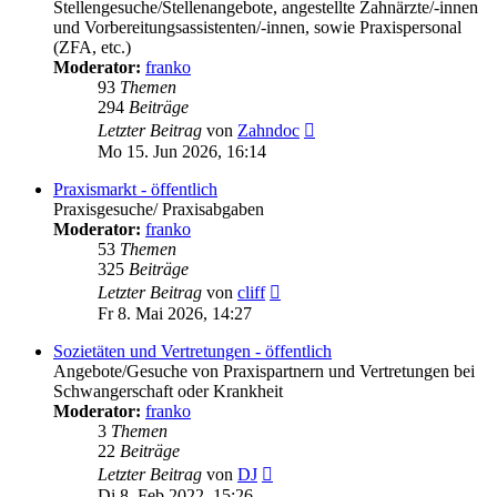
Stellengesuche/Stellenangebote, angestellte Zahnärzte/-innen
und Vorbereitungsassistenten/-innen, sowie Praxispersonal
(ZFA, etc.)
Moderator:
franko
93
Themen
294
Beiträge
Neuester
Letzter Beitrag
von
Zahndoc
Beitrag
Mo 15. Jun 2026, 16:14
Praxismarkt - öffentlich
Praxisgesuche/ Praxisabgaben
Moderator:
franko
53
Themen
325
Beiträge
Neuester
Letzter Beitrag
von
cliff
Beitrag
Fr 8. Mai 2026, 14:27
Sozietäten und Vertretungen - öffentlich
Angebote/Gesuche von Praxispartnern und Vertretungen bei
Schwangerschaft oder Krankheit
Moderator:
franko
3
Themen
22
Beiträge
Neuester
Letzter Beitrag
von
DJ
Beitrag
Di 8. Feb 2022, 15:26