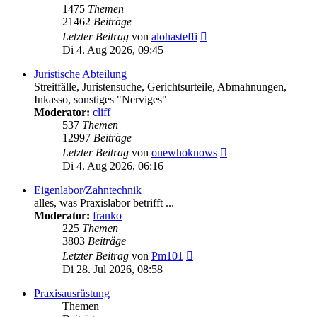
1475
Themen
21462
Beiträge
Neuester
Letzter Beitrag
von
alohasteffi
Beitrag
Di 4. Aug 2026, 09:45
Juristische Abteilung
Streitfälle, Juristensuche, Gerichtsurteile, Abmahnungen,
Inkasso, sonstiges "Nerviges"
Moderator:
cliff
537
Themen
12997
Beiträge
Neuester
Letzter Beitrag
von
onewhoknows
Beitrag
Di 4. Aug 2026, 06:16
Eigenlabor/Zahntechnik
alles, was Praxislabor betrifft ...
Moderator:
franko
225
Themen
3803
Beiträge
Neuester
Letzter Beitrag
von
Pm101
Beitrag
Di 28. Jul 2026, 08:58
Praxisausrüstung
Themen