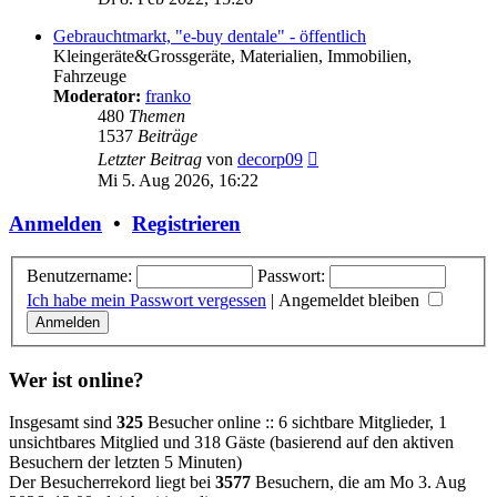
Gebrauchtmarkt, "e-buy dentale" - öffentlich
Kleingeräte&Grossgeräte, Materialien, Immobilien,
Fahrzeuge
Moderator:
franko
480
Themen
1537
Beiträge
Neuester
Letzter Beitrag
von
decorp09
Beitrag
Mi 5. Aug 2026, 16:22
Anmelden
•
Registrieren
Benutzername:
Passwort:
Ich habe mein Passwort vergessen
|
Angemeldet bleiben
Wer ist online?
Insgesamt sind
325
Besucher online :: 6 sichtbare Mitglieder, 1
unsichtbares Mitglied und 318 Gäste (basierend auf den aktiven
Besuchern der letzten 5 Minuten)
Der Besucherrekord liegt bei
3577
Besuchern, die am Mo 3. Aug