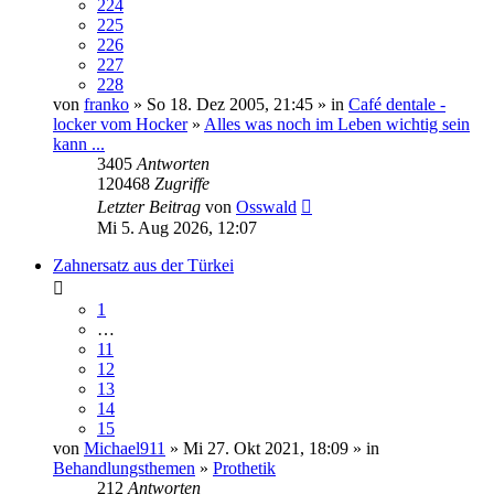
224
225
226
227
228
von
franko
» So 18. Dez 2005, 21:45 » in
Café dentale -
locker vom Hocker
»
Alles was noch im Leben wichtig sein
kann ...
3405
Antworten
120468
Zugriffe
Letzter Beitrag
von
Osswald
Mi 5. Aug 2026, 12:07
Zahnersatz aus der Türkei
1
…
11
12
13
14
15
von
Michael911
» Mi 27. Okt 2021, 18:09 » in
Behandlungsthemen
»
Prothetik
212
Antworten