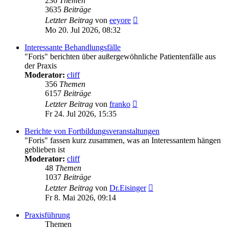
236
Themen
3635
Beiträge
Neuester
Letzter Beitrag
von
eeyore
Beitrag
Mo 20. Jul 2026, 08:32
Interessante Behandlungsfälle
"Foris" berichten über außergewöhnliche Patientenfälle aus
der Praxis
Moderator:
cliff
356
Themen
6157
Beiträge
Neuester
Letzter Beitrag
von
franko
Beitrag
Fr 24. Jul 2026, 15:35
Berichte von Fortbildungsveranstaltungen
"Foris" fassen kurz zusammen, was an Interessantem hängen
geblieben ist
Moderator:
cliff
48
Themen
1037
Beiträge
Neuester
Letzter Beitrag
von
Dr.Eisinger
Beitrag
Fr 8. Mai 2026, 09:14
Praxisführung
Themen