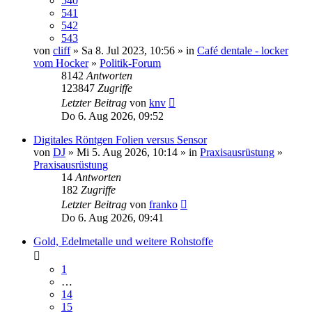
540
541
542
543
von
cliff
» Sa 8. Jul 2023, 10:56 » in
Café dentale - locker
vom Hocker
»
Politik-Forum
8142
Antworten
123847
Zugriffe
Letzter Beitrag
von
knv
Do 6. Aug 2026, 09:52
Digitales Röntgen Folien versus Sensor
von
DJ
» Mi 5. Aug 2026, 10:14 » in
Praxisausrüstung
»
Praxisausrüstung
14
Antworten
182
Zugriffe
Letzter Beitrag
von
franko
Do 6. Aug 2026, 09:41
Gold, Edelmetalle und weitere Rohstoffe
1
…
14
15