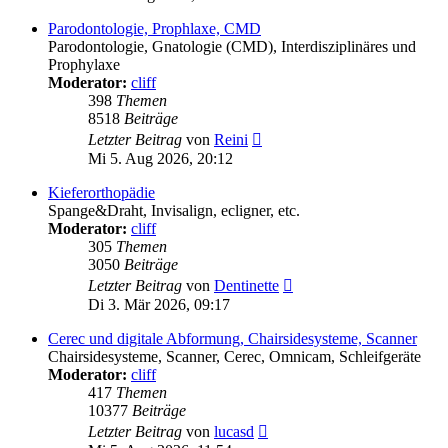
Parodontologie, Prophlaxe, CMD
Parodontologie, Gnatologie (CMD), Interdisziplinäres und
Prophylaxe
Moderator:
cliff
398
Themen
8518
Beiträge
Neuester
Letzter Beitrag
von
Reini
Beitrag
Mi 5. Aug 2026, 20:12
Kieferorthopädie
Spange&Draht, Invisalign, ecligner, etc.
Moderator:
cliff
305
Themen
3050
Beiträge
Neuester
Letzter Beitrag
von
Dentinette
Beitrag
Di 3. Mär 2026, 09:17
Cerec und digitale Abformung, Chairsidesysteme, Scanner
Chairsidesysteme, Scanner, Cerec, Omnicam, Schleifgeräte
Moderator:
cliff
417
Themen
10377
Beiträge
Neuester
Letzter Beitrag
von
lucasd
Beitrag