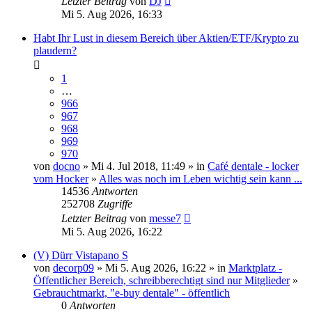
Letzter Beitrag
von
DJ
Mi 5. Aug 2026, 16:33
Habt Ihr Lust in diesem Bereich über Aktien/ETF/Krypto zu
plaudern?
1
…
966
967
968
969
970
von
docno
» Mi 4. Jul 2018, 11:49 » in
Café dentale - locker
vom Hocker
»
Alles was noch im Leben wichtig sein kann ...
14536
Antworten
252708
Zugriffe
Letzter Beitrag
von
messe7
Mi 5. Aug 2026, 16:22
(V) Dürr Vistapano S
von
decorp09
» Mi 5. Aug 2026, 16:22 » in
Marktplatz -
Öffentlicher Bereich, schreibberechtigt sind nur Mitglieder
»
Gebrauchtmarkt, "e-buy dentale" - öffentlich
0
Antworten