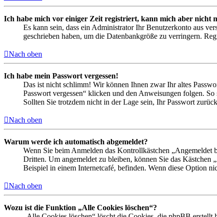
Ich habe mich vor einiger Zeit registriert, kann mich aber nich
Es kann sein, dass ein Administrator Ihr Benutzerkonto aus ver
geschrieben haben, um die Datenbankgröße zu verringern. Regis
Nach oben
Ich habe mein Passwort vergessen!
Das ist nicht schlimm! Wir können Ihnen zwar Ihr altes Passwo
Passwort vergessen“ klicken und den Anweisungen folgen. So s
Sollten Sie trotzdem nicht in der Lage sein, Ihr Passwort zurü
Nach oben
Warum werde ich automatisch abgemeldet?
Wenn Sie beim Anmelden das Kontrollkästchen „Angemeldet ble
Dritten. Um angemeldet zu bleiben, können Sie das Kästchen 
Beispiel in einem Internetcafé, befinden. Wenn diese Option ni
Nach oben
Wozu ist die Funktion „Alle Cookies löschen“?
„Alle Cookies löschen“ löscht die Cookies, die phpBB erstellt