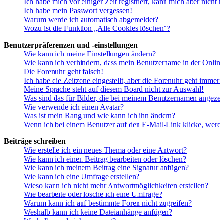
Ich habe mich vor einiger Zeit registriert, kann mich aber nich
Ich habe mein Passwort vergessen!
Warum werde ich automatisch abgemeldet?
Wozu ist die Funktion „Alle Cookies löschen“?
Benutzerpräferenzen und -einstellungen
Wie kann ich meine Einstellungen ändern?
Wie kann ich verhindern, dass mein Benutzername in der Onlin
Die Forenuhr geht falsch!
Ich habe die Zeitzone eingestellt, aber die Forenuhr geht immer
Meine Sprache steht auf diesem Board nicht zur Auswahl!
Was sind das für Bilder, die bei meinem Benutzernamen angez
Wie verwende ich einen Avatar?
Was ist mein Rang und wie kann ich ihn ändern?
Wenn ich bei einem Benutzer auf den E-Mail-Link klicke, werd
Beiträge schreiben
Wie erstelle ich ein neues Thema oder eine Antwort?
Wie kann ich einen Beitrag bearbeiten oder löschen?
Wie kann ich meinem Beitrag eine Signatur anfügen?
Wie kann ich eine Umfrage erstellen?
Wieso kann ich nicht mehr Antwortmöglichkeiten erstellen?
Wie bearbeite oder lösche ich eine Umfrage?
Warum kann ich auf bestimmte Foren nicht zugreifen?
Weshalb kann ich keine Dateianhänge anfügen?