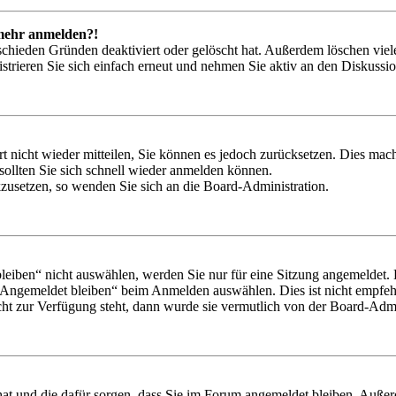
t mehr anmelden?!
schieden Gründen deaktiviert oder gelöscht hat. Außerdem löschen viele
trieren Sie sich einfach erneut und nehmen Sie aktiv an den Diskussion
rt nicht wieder mitteilen, Sie können es jedoch zurücksetzen. Dies ma
ollten Sie sich schnell wieder anmelden können.
ckzusetzen, so wenden Sie sich an die Board-Administration.
iben“ nicht auswählen, werden Sie nur für eine Sitzung angemeldet. 
„Angemeldet bleiben“ beim Anmelden auswählen. Dies ist nicht empfeh
cht zur Verfügung steht, dann wurde sie vermutlich von der Board-Admin
 hat und die dafür sorgen, dass Sie im Forum angemeldet bleiben. Auß