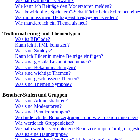
Weshalb wurde ich verwarnt?
Wie kann ich Beiträge den Moderatoren melden?
Was bewirkt die „Speichern“-Schaltfläche beim Schreiben eine
Warum muss mein Beitrag erst freigegeben werden?
Wie markiere ich ein Thema als neu?
Textformatierung und Thementypen
Was ist BBCode?
Kann ich HTML benutzen?
Was sind Smileys?
Kann ich Bilder in meine Beiträge einfügen?
Was sind globale Bekanntmachungen?
Was sind Bekanntmachungen?
Was sind wichtige Themen?
Was sind geschlossene Themen?
Was sind Themen-Symbole?
Benutzer-Stufen und Gruppen
Was sind Administratoren?
Was sind Moderatoren?
Was sind Benutzergruppen?
Wo finde ich die Benutzergruppen und wie trete ich ihnen bei?
Wie werde ich Gruppenleiter?
Weshalb werden verschiedene Benutzergruppen farbig dargestel
Was ist eine Hauptgruppe?
Was bedeutet der „Das Team“-Link auf der Startseite?