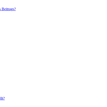
s Beitrags?
lt?