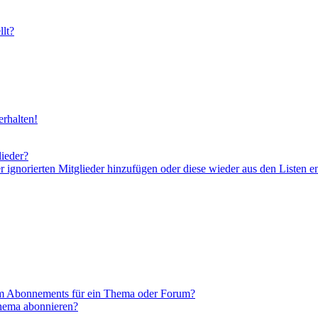
lt?
rhalten!
lieder?
er ignorierten Mitglieder hinzufügen oder diese wieder aus den Listen e
em Abonnements für ein Thema oder Forum?
Thema abonnieren?