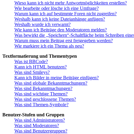
Wieso kann ich nicht mehr Antwortmöglichkeiten erstellen?
Wie bearbeite oder lösche ich eine Umfrage?
Warum kann ich auf bestimmte Foren nicht zugreifen?
Weshalb kann ich keine Dateianhänge anfügen?
Weshalb wurde ich verwarnt?
Wie kann ich Beiträge den Moderatoren melden?
Was bewirkt die „Speichern“-Schaltfläche beim Schreiben eine
Warum muss mein Beitrag erst freigegeben werden?
Wie markiere ich ein Thema als neu?
Textformatierung und Thementypen
Was ist BBCode?
Kann ich HTML benutzen?
Was sind Smileys?
Kann ich Bilder in meine Beiträge einfügen?
Was sind globale Bekanntmachungen?
Was sind Bekanntmachungen?
Was sind wichtige Themen?
Was sind geschlossene Themen?
Was sind Themen-Symbole?
Benutzer-Stufen und Gruppen
Was sind Administratoren?
Was sind Moderatoren?
Was sind Benutzergruppen?