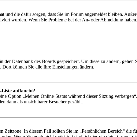
 hat und die dafür sorgen, dass Sie im Forum angemeldet bleiben. Auß
ktiviert wurden. Wenn Sie Probleme bei der An- oder Abmeldung haben,
n in der Datenbank des Boards gespeichert. Um diese zu ändern, gehen 
 Dort können Sie alle Ihre Einstellungen ändern.
-Liste auftaucht?
 eine Option „Meinen Online-Status während dieser Sitzung verbergen“
den dann als unsichtbarer Besucher gezählt.
n Zeitzone. In diesem Fall sollten Sie im „Persönlichen Bereich“ die für
den. Wenn Sie noch nicht registriert sind, ist dies ein guter Grund, dies