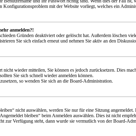
hr Benutzername und Ihr Passwort richtig sind. Wenn dies der Fall ist
ein Konfigurationsproblem mit der Website vorliegt, welches ein Adminis
t mehr anmelden?!
schieden Gründen deaktiviert oder gelöscht hat. Außerdem löschen viele
trieren Sie sich einfach erneut und nehmen Sie aktiv an den Diskussion
rt nicht wieder mitteilen, Sie können es jedoch zurücksetzen. Dies ma
ollten Sie sich schnell wieder anmelden können.
ckzusetzen, so wenden Sie sich an die Board-Administration.
iben“ nicht auswählen, werden Sie nur für eine Sitzung angemeldet. 
„Angemeldet bleiben“ beim Anmelden auswählen. Dies ist nicht empfeh
cht zur Verfügung steht, dann wurde sie vermutlich von der Board-Admin