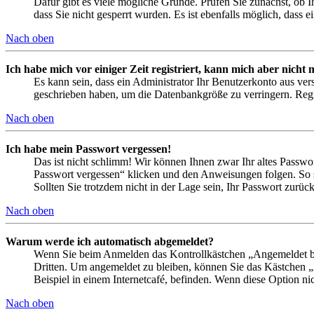
Dafür gibt es viele mögliche Gründe. Prüfen Sie zunächst, ob I
dass Sie nicht gesperrt wurden. Es ist ebenfalls möglich, dass 
Nach oben
Ich habe mich vor einiger Zeit registriert, kann mich aber nich
Es kann sein, dass ein Administrator Ihr Benutzerkonto aus ver
geschrieben haben, um die Datenbankgröße zu verringern. Regis
Nach oben
Ich habe mein Passwort vergessen!
Das ist nicht schlimm! Wir können Ihnen zwar Ihr altes Passwo
Passwort vergessen“ klicken und den Anweisungen folgen. So s
Sollten Sie trotzdem nicht in der Lage sein, Ihr Passwort zurü
Nach oben
Warum werde ich automatisch abgemeldet?
Wenn Sie beim Anmelden das Kontrollkästchen „Angemeldet ble
Dritten. Um angemeldet zu bleiben, können Sie das Kästchen 
Beispiel in einem Internetcafé, befinden. Wenn diese Option ni
Nach oben