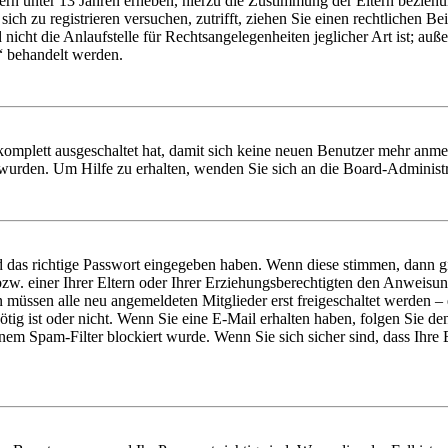
ern unter 13 Jahren erheben, hierzu die Zustimmung der Eltern bezieh
e sich zu registrieren versuchen, zutrifft, ziehen Sie einen rechtlichen
icht die Anlaufstelle für Rechtsangelegenheiten jeglicher Art ist; auße
“ behandelt werden.
 komplett ausgeschaltet hat, damit sich keine neuen Benutzer mehr anme
 wurden. Um Hilfe zu erhalten, wenden Sie sich an die Board-Administr
d das richtige Passwort eingegeben haben. Wenn diese stimmen, dann 
zw. einer Ihrer Eltern oder Ihrer Erziehungsberechtigten den Anweisung
n müssen alle neu angemeldeten Mitglieder erst freigeschaltet werden – 
nötig ist oder nicht. Wenn Sie eine E-Mail erhalten haben, folgen Sie d
em Spam-Filter blockiert wurde. Wenn Sie sich sicher sind, dass Ihre