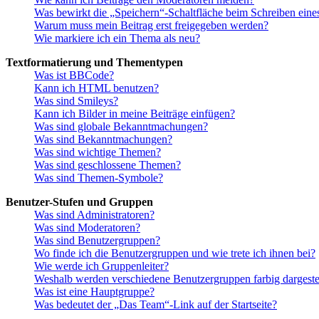
Was bewirkt die „Speichern“-Schaltfläche beim Schreiben eine
Warum muss mein Beitrag erst freigegeben werden?
Wie markiere ich ein Thema als neu?
Textformatierung und Thementypen
Was ist BBCode?
Kann ich HTML benutzen?
Was sind Smileys?
Kann ich Bilder in meine Beiträge einfügen?
Was sind globale Bekanntmachungen?
Was sind Bekanntmachungen?
Was sind wichtige Themen?
Was sind geschlossene Themen?
Was sind Themen-Symbole?
Benutzer-Stufen und Gruppen
Was sind Administratoren?
Was sind Moderatoren?
Was sind Benutzergruppen?
Wo finde ich die Benutzergruppen und wie trete ich ihnen bei?
Wie werde ich Gruppenleiter?
Weshalb werden verschiedene Benutzergruppen farbig dargestel
Was ist eine Hauptgruppe?
Was bedeutet der „Das Team“-Link auf der Startseite?