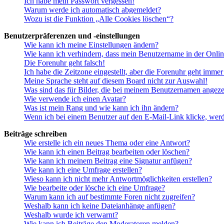
Ich habe mein Passwort vergessen!
Warum werde ich automatisch abgemeldet?
Wozu ist die Funktion „Alle Cookies löschen“?
Benutzerpräferenzen und -einstellungen
Wie kann ich meine Einstellungen ändern?
Wie kann ich verhindern, dass mein Benutzername in der Onlin
Die Forenuhr geht falsch!
Ich habe die Zeitzone eingestellt, aber die Forenuhr geht immer
Meine Sprache steht auf diesem Board nicht zur Auswahl!
Was sind das für Bilder, die bei meinem Benutzernamen angez
Wie verwende ich einen Avatar?
Was ist mein Rang und wie kann ich ihn ändern?
Wenn ich bei einem Benutzer auf den E-Mail-Link klicke, werd
Beiträge schreiben
Wie erstelle ich ein neues Thema oder eine Antwort?
Wie kann ich einen Beitrag bearbeiten oder löschen?
Wie kann ich meinem Beitrag eine Signatur anfügen?
Wie kann ich eine Umfrage erstellen?
Wieso kann ich nicht mehr Antwortmöglichkeiten erstellen?
Wie bearbeite oder lösche ich eine Umfrage?
Warum kann ich auf bestimmte Foren nicht zugreifen?
Weshalb kann ich keine Dateianhänge anfügen?
Weshalb wurde ich verwarnt?
Wie kann ich Beiträge den Moderatoren melden?