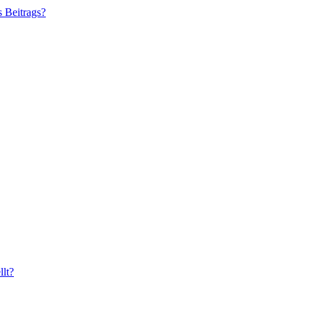
s Beitrags?
lt?