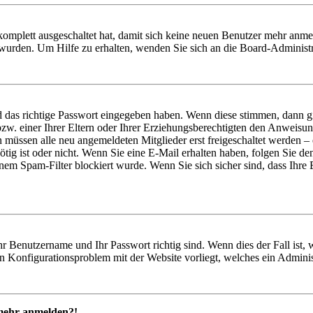
 komplett ausgeschaltet hat, damit sich keine neuen Benutzer mehr anme
 wurden. Um Hilfe zu erhalten, wenden Sie sich an die Board-Administr
d das richtige Passwort eingegeben haben. Wenn diese stimmen, dann 
zw. einer Ihrer Eltern oder Ihrer Erziehungsberechtigten den Anweisung
n müssen alle neu angemeldeten Mitglieder erst freigeschaltet werden – 
nötig ist oder nicht. Wenn Sie eine E-Mail erhalten haben, folgen Sie d
em Spam-Filter blockiert wurde. Wenn Sie sich sicher sind, dass Ihre
hr Benutzername und Ihr Passwort richtig sind. Wenn dies der Fall ist
ein Konfigurationsproblem mit der Website vorliegt, welches ein Adminis
t mehr anmelden?!